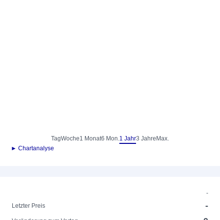
Tag
Woche
1 Monat
6 Mon.
1 Jahr
3 Jahre
Max.
► Chartanalyse
-
-
Letzter Preis