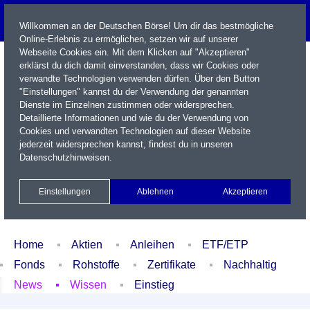
Willkommen an der Deutschen Börse! Um dir das bestmögliche
Online-Erlebnis zu ermöglichen, setzen wir auf unserer
Webseite Cookies ein. Mit dem Klicken auf "Akzeptieren"
erklärst du dich damit einverstanden, dass wir Cookies oder
verwandte Technologien verwenden dürfen. Über den Button
"Einstellungen" kannst du der Verwendung der genannten
Dienste im Einzelnen zustimmen oder widersprechen.
Detaillierte Informationen und wie du der Verwendung von
Cookies und verwandten Technologien auf dieser Website
Name / WKN / ISIN / Kürzel
jederzeit widersprechen kannst, findest du in unseren
Datenschutzhinweisen
.
Newsletter
Kontakt
English
Einstellungen
Ablehnen
Akzeptieren
Xetra Realtime
Watchlist
Portfolio
Login
Home
Aktien
Anleihen
ETF/ETP
Fonds
Rohstoffe
Zertifikate
Nachhaltig
News
Wissen
Einstieg