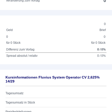
0
Veränderung zum Vortag
0
Geld
Brief
0
0
für 0 Stück
für 0 Stück
Differenz zum Vortag
0 / 0%
Spread absolut / relativ
0 / 0%
Kursinformationen Fluvius System Operator CV 2,625%
14/29
Tagesumsatz
Tagesumsatz in Stück
Preisfeststellungen