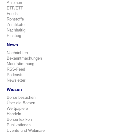
Anleihen
ETF/ETP
Fonds
Rohstoffe
Zertifikate
Nachhaltig
Einstieg
News
Nachrichten
Bekanntmachungen
Marktstimmung
RSS-Feed
Podcasts
Newsletter
Wissen
Börse besuchen
Über die Börsen
Wertpapiere
Handeln
Börsenlexikon
Publikationen
Events und Webinare