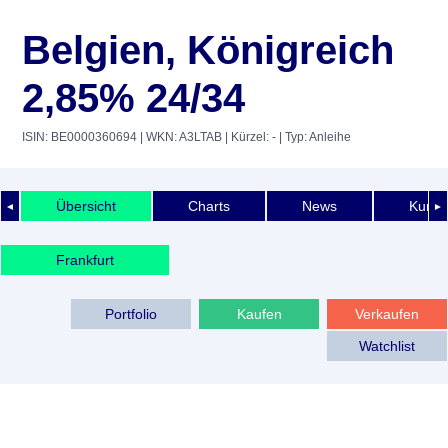
Belgien, Königreich
2,85% 24/34
ISIN: BE0000360694
| WKN: A3LTAB
| Kürzel: -
| Typ: Anleihe
Übersicht
Charts
News
Kurshi
◄
►
Frankfurt
Portfolio
Kaufen
Verkaufen
Watchlist