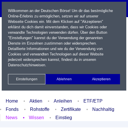
Willkommen an der Deutschen Börse! Um dir das bestmögliche
Online-Erlebnis zu ermöglichen, setzen wir auf unserer
Webseite Cookies ein. Mit dem Klicken auf "Akzeptieren"
erklärst du dich damit einverstanden, dass wir Cookies oder
verwandte Technologien verwenden dürfen. Über den Button
"Einstellungen" kannst du der Verwendung der genannten
Dienste im Einzelnen zustimmen oder widersprechen.
Detaillierte Informationen und wie du der Verwendung von
Cookies und verwandten Technologien auf dieser Website
Name / WKN / ISIN / Kürzel
jederzeit widersprechen kannst, findest du in unseren
Datenschutzhinweisen
.
Newsletter
Kontakt
English
Einstellungen
Ablehnen
Akzeptieren
Xetra Realtime
Watchlist
Portfolio
Login
Home
Aktien
Anleihen
ETF/ETP
Fonds
Rohstoffe
Zertifikate
Nachhaltig
News
Wissen
Einstieg