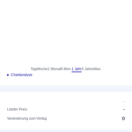
Tag
Woche
1 Monat
6 Mon.
1 Jahr
3 Jahre
Max.
► Chartanalyse
-
-
Letzter Preis
0
Veränderung zum Vortag