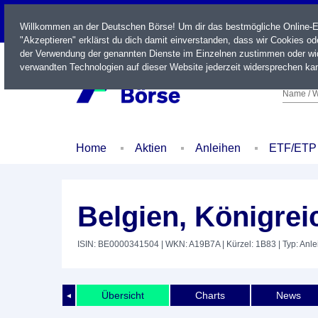
LIVE
Willkommen an der Deutschen Börse! Um dir das bestmögliche Online-Erl
"Akzeptieren" erklärst du dich damit einverstanden, dass wir Cookies o
der Verwendung der genannten Dienste im Einzelnen zustimmen oder wid
verwandten Technologien auf dieser Website jederzeit widersprechen kan
Name / W
Home
Aktien
Anleihen
ETF/ETP
Belgien, Königrei
ISIN: BE0000341504
| WKN: A19B7A
| Kürzel: 1B83
| Typ: Anle
Übersicht
Charts
News
◄