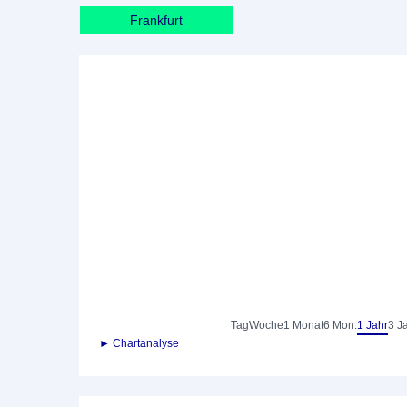
Frankfurt
Tag
Woche
1 Monat
6 Mon.
1 Jahr
3 J
► Chartanalyse