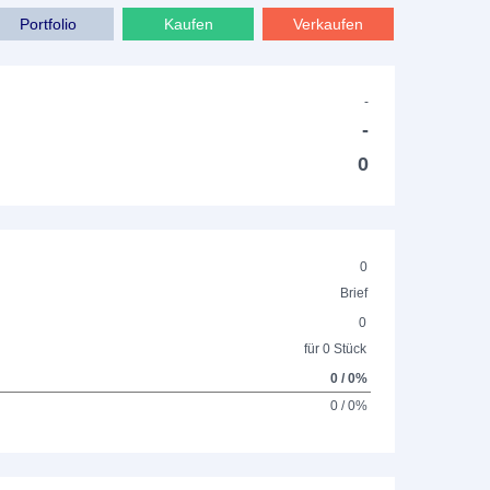
Portfolio
Kaufen
Verkaufen
-
-
0
0
Brief
0
für 0 Stück
0 / 0%
0 / 0%