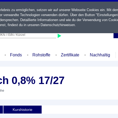
ebnis zu ermöglichen, setzen wir auf unserer Webseite Cookies ein. Mit de
der verwandte Technologien verwenden dürfen. Über den Button "Einstellungen
ersprechen. Detaillierte Informationen und wie du der Verwendung von Cooki
nst, findest du in unseren
Datenschutzhinweisen
.
KN / ISIN / Kürzel
Fonds
Rohstoffe
Zertifikate
Nachhaltig
ch 0,8% 17/27
ihe
Kurshistorie