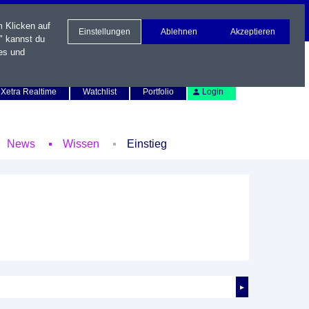
m Klicken auf
Einstellungen
Ablehnen
Akzeptieren
" kannst du
es und
Newsletter
Kontakt
English
Xetra Realtime
Watchlist
Portfolio
Login
News
Wissen
Einstieg
►