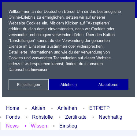
Willkommen an der Deutschen Börse! Um dir das bestmögliche
Online-Erlebnis zu ermöglichen, setzen wir auf unserer
Webseite Cookies ein. Mit dem Klicken auf "Akzeptieren"
erklärst du dich damit einverstanden, dass wir Cookies oder
verwandte Technologien verwenden dürfen. Über den Button
"Einstellungen" kannst du der Verwendung der genannten
Dienste im Einzelnen zustimmen oder widersprechen.
Detaillierte Informationen und wie du der Verwendung von
Cookies und verwandten Technologien auf dieser Website
Name / WKN / ISIN / Kürzel
jederzeit widersprechen kannst, findest du in unseren
Datenschutzhinweisen
.
Newsletter
Kontakt
English
Einstellungen
Ablehnen
Akzeptieren
Xetra Realtime
Watchlist
Portfolio
Login
Home
Aktien
Anleihen
ETF/ETP
Fonds
Rohstoffe
Zertifikate
Nachhaltig
News
Wissen
Einstieg