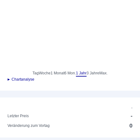
Tag
Woche
1 Monat
6 Mon.
1 Jahr
3 Jahre
Max.
► Chartanalyse
-
-
Letzter Preis
0
Veränderung zum Vortag