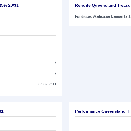
25% 20/31
Rendite Queensland Treasur
Für dieses Wertpapier können leid
/
/
08:00-17:30
31
Performance Queensland Tr