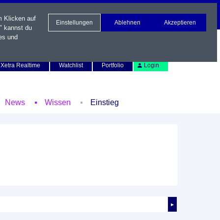
m Klicken auf
Einstellungen
Ablehnen
Akzeptieren
" kannst du
es und
Newsletter
Kontakt
English
Xetra Realtime
Watchlist
Portfolio
Login
News
Wissen
Einstieg
►