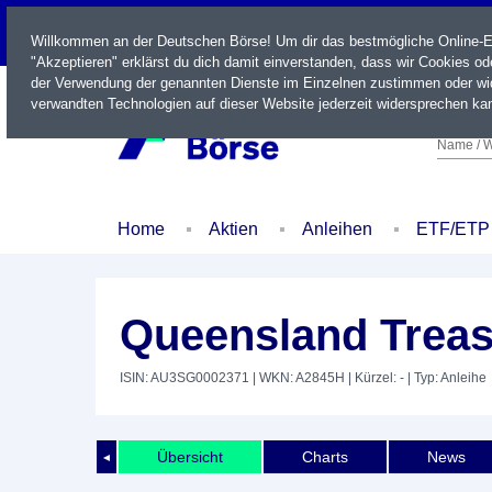
LIVE
Willkommen an der Deutschen Börse! Um dir das bestmögliche Online-Erl
"Akzeptieren" erklärst du dich damit einverstanden, dass wir Cookies o
der Verwendung der genannten Dienste im Einzelnen zustimmen oder wid
verwandten Technologien auf dieser Website jederzeit widersprechen kan
Name / W
Home
Aktien
Anleihen
ETF/ETP
Queensland Treas
ISIN: AU3SG0002371
| WKN: A2845H
| Kürzel: -
| Typ: Anleihe
Übersicht
Charts
News
◄