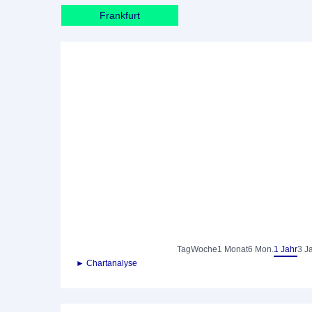
Frankfurt
Tag
Woche
1 Monat
6 Mon.
1 Jahr
3 J
► Chartanalyse