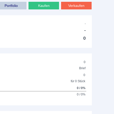
Portfolio
Kaufen
Verkaufen
-
-
0
0
Brief
0
für 0 Stück
0 / 0%
0 / 0%