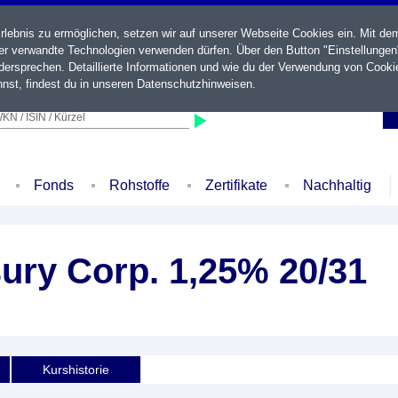
ebnis zu ermöglichen, setzen wir auf unserer Webseite Cookies ein. Mit de
der verwandte Technologien verwenden dürfen. Über den Button "Einstellungen
ersprechen. Detaillierte Informationen und wie du der Verwendung von Cooki
nst, findest du in unseren
Datenschutzhinweisen
.
KN / ISIN / Kürzel
Fonds
Rohstoffe
Zertifikate
Nachhaltig
ury Corp. 1,25% 20/31
Kurshistorie