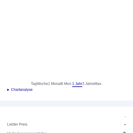
Tag
Woche
1 Monat
6 Mon.
1 Jahr
3 Jahre
Max.
► Chartanalyse
-
-
Letzter Preis