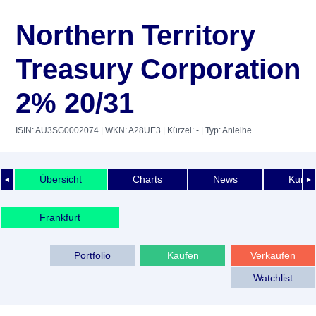
Northern Territory
Treasury Corporation
2% 20/31
ISIN: AU3SG0002074
| WKN: A28UE3
| Kürzel: -
| Typ: Anleihe
Übersicht
Charts
News
Kurshi
◄
►
Frankfurt
Portfolio
Kaufen
Verkaufen
Watchlist