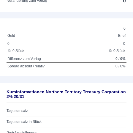
0
Veränderung zum Vortag
0
Geld
Brief
0
0
für 0 Stück
für 0 Stück
Differenz zum Vortag
0 / 0%
Spread absolut / relativ
0 / 0%
Kursinformationen Northern Territory Treasury Corporation
2% 20/31
Tagesumsatz
Tagesumsatz in Stück
Preisfeststellungen