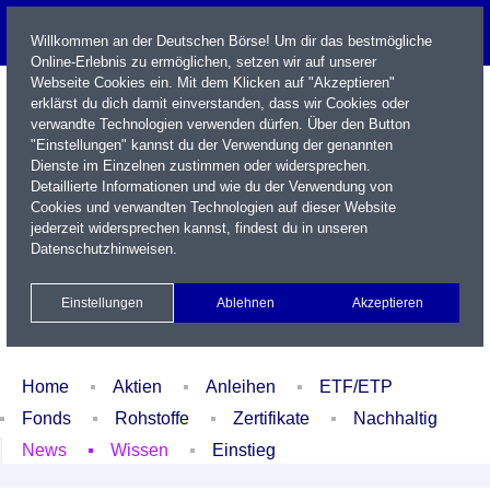
Willkommen an der Deutschen Börse! Um dir das bestmögliche
Online-Erlebnis zu ermöglichen, setzen wir auf unserer
Webseite Cookies ein. Mit dem Klicken auf "Akzeptieren"
erklärst du dich damit einverstanden, dass wir Cookies oder
verwandte Technologien verwenden dürfen. Über den Button
"Einstellungen" kannst du der Verwendung der genannten
Dienste im Einzelnen zustimmen oder widersprechen.
Detaillierte Informationen und wie du der Verwendung von
Cookies und verwandten Technologien auf dieser Website
Name / WKN / ISIN / Kürzel
jederzeit widersprechen kannst, findest du in unseren
Datenschutzhinweisen
.
Newsletter
Kontakt
English
Einstellungen
Ablehnen
Akzeptieren
Xetra Realtime
Watchlist
Portfolio
Login
Home
Aktien
Anleihen
ETF/ETP
Fonds
Rohstoffe
Zertifikate
Nachhaltig
News
Wissen
Einstieg