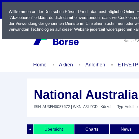
LIVE
Willkommen an der Deutschen Börse! Um dir das bestmögliche Online-Erl
"Akzeptieren" erklärst du dich damit einverstanden, dass wir Cookies o
der Verwendung der genannten Dienste im Einzelnen zustimmen oder wid
verwandten Technologien auf dieser Website jederzeit widersprechen kan
Name / W
Home
Aktien
Anleihen
ETF/ETP
National Australi
ISIN: AU3FN0087672
| WKN: A3LYCD
| Kürzel: -
| Typ: Anleihe
Übersicht
Charts
News
◄