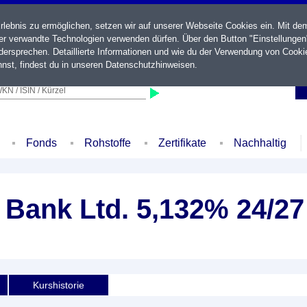
ebnis zu ermöglichen, setzen wir auf unserer Webseite Cookies ein. Mit de
der verwandte Technologien verwenden dürfen. Über den Button "Einstellungen
ersprechen. Detaillierte Informationen und wie du der Verwendung von Cooki
nst, findest du in unseren
Datenschutzhinweisen
.
KN / ISIN / Kürzel
Fonds
Rohstoffe
Zertifikate
Nachhaltig
a Bank Ltd. 5,132% 24/27
Kurshistorie