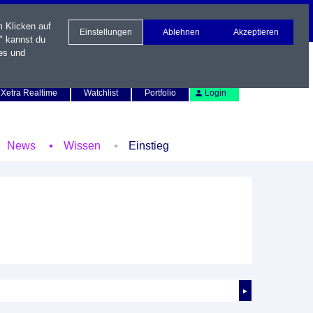
m Klicken auf
Einstellungen
Ablehnen
Akzeptieren
" kannst du
es und
Newsletter
Kontakt
English
Xetra Realtime
Watchlist
Portfolio
Login
News
Wissen
Einstieg
►