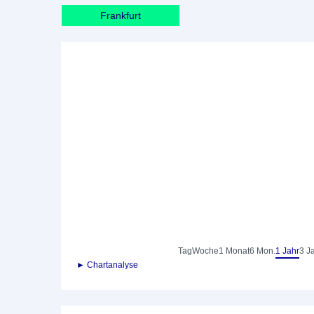
Frankfurt
Tag
Woche
1 Monat
6 Mon.
1 Jahr
3 J
► Chartanalyse