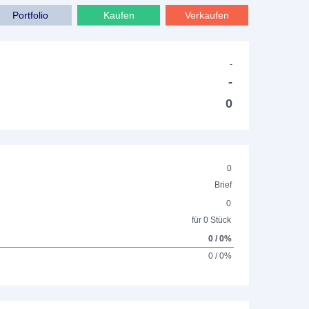
Portfolio
Kaufen
Verkaufen
-
-
0
0
Brief
0
für 0 Stück
0 / 0%
0 / 0%