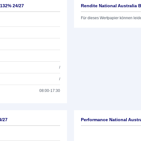
,132% 24/27
Rendite National Australia 
Für dieses Wertpapier können leid
/
/
08:00-17:30
4/27
Performance National Austra