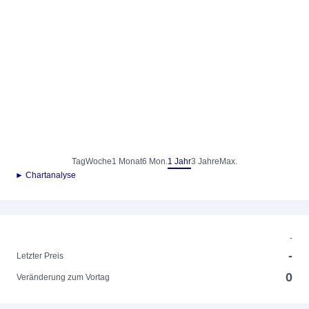
Tag
Woche
1 Monat
6 Mon.
1 Jahr
3 Jahre
Max.
► Chartanalyse
-
-
Letzter Preis
0
Veränderung zum Vortag