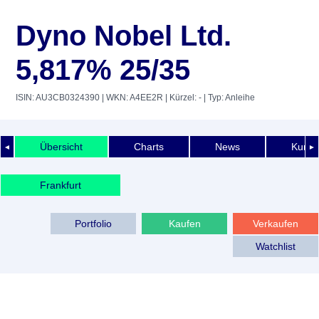
Dyno Nobel Ltd.
5,817% 25/35
ISIN: AU3CB0324390
| WKN: A4EE2R
| Kürzel: -
| Typ: Anleihe
Übersicht
Charts
News
Kurshi
◄
►
Frankfurt
Portfolio
Kaufen
Verkaufen
Watchlist