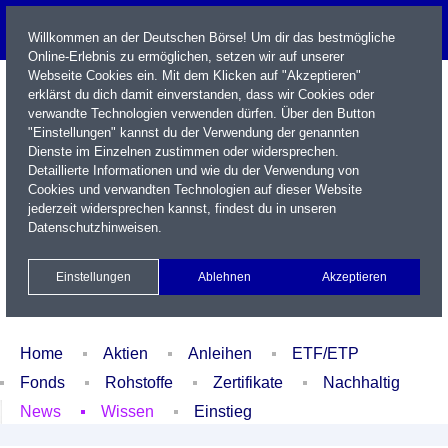
Willkommen an der Deutschen Börse! Um dir das bestmögliche
Online-Erlebnis zu ermöglichen, setzen wir auf unserer
Webseite Cookies ein. Mit dem Klicken auf "Akzeptieren"
erklärst du dich damit einverstanden, dass wir Cookies oder
verwandte Technologien verwenden dürfen. Über den Button
"Einstellungen" kannst du der Verwendung der genannten
Dienste im Einzelnen zustimmen oder widersprechen.
Detaillierte Informationen und wie du der Verwendung von
Cookies und verwandten Technologien auf dieser Website
Name / WKN / ISIN / Kürzel
jederzeit widersprechen kannst, findest du in unseren
Datenschutzhinweisen
.
Newsletter
Kontakt
English
Einstellungen
Ablehnen
Akzeptieren
Xetra Realtime
Watchlist
Portfolio
Login
Home
Aktien
Anleihen
ETF/ETP
Fonds
Rohstoffe
Zertifikate
Nachhaltig
News
Wissen
Einstieg