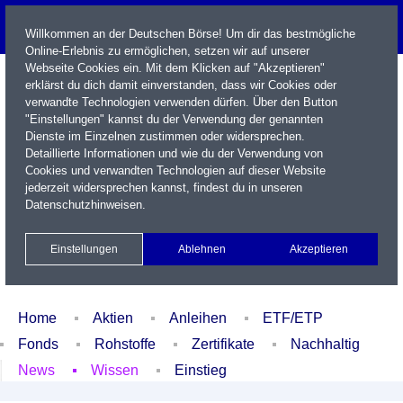
Willkommen an der Deutschen Börse! Um dir das bestmögliche
Online-Erlebnis zu ermöglichen, setzen wir auf unserer
Webseite Cookies ein. Mit dem Klicken auf "Akzeptieren"
erklärst du dich damit einverstanden, dass wir Cookies oder
verwandte Technologien verwenden dürfen. Über den Button
"Einstellungen" kannst du der Verwendung der genannten
Dienste im Einzelnen zustimmen oder widersprechen.
Detaillierte Informationen und wie du der Verwendung von
Cookies und verwandten Technologien auf dieser Website
Name / WKN / ISIN / Kürzel
jederzeit widersprechen kannst, findest du in unseren
Datenschutzhinweisen
.
Newsletter
Kontakt
English
Einstellungen
Ablehnen
Akzeptieren
Xetra Realtime
Watchlist
Portfolio
Login
Home
Aktien
Anleihen
ETF/ETP
Fonds
Rohstoffe
Zertifikate
Nachhaltig
News
Wissen
Einstieg