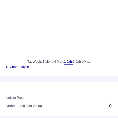
Tag
Woche
1 Monat
6 Mon.
1 Jahr
3 Jahre
Max.
► Chartanalyse
-
-
Letzter Preis
0
Veränderung zum Vortag