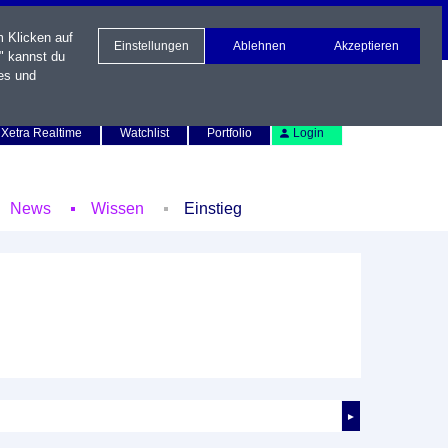
m Klicken auf
Einstellungen
Ablehnen
Akzeptieren
" kannst du
es und
Newsletter
Kontakt
English
Xetra Realtime
Watchlist
Portfolio
Login
News
Wissen
Einstieg
►