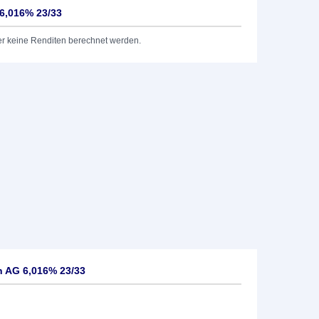
6,016% 23/33
er keine Renditen berechnet werden.
 AG 6,016% 23/33