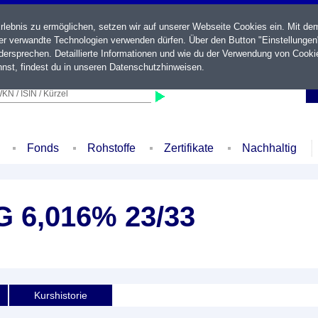
ebnis zu ermöglichen, setzen wir auf unserer Webseite Cookies ein. Mit de
der verwandte Technologien verwenden dürfen. Über den Button "Einstellungen
ersprechen. Detaillierte Informationen und wie du der Verwendung von Cooki
nst, findest du in unseren
Datenschutzhinweisen
.
KN / ISIN / Kürzel
Fonds
Rohstoffe
Zertifikate
Nachhaltig
 6,016% 23/33
Kurshistorie