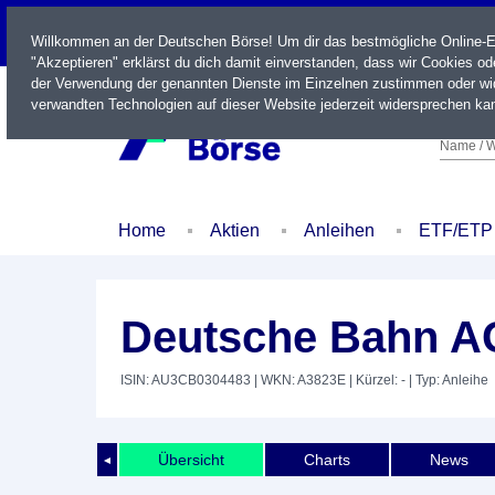
LIVE
Willkommen an der Deutschen Börse! Um dir das bestmögliche Online-Erl
"Akzeptieren" erklärst du dich damit einverstanden, dass wir Cookies o
der Verwendung der genannten Dienste im Einzelnen zustimmen oder wid
verwandten Technologien auf dieser Website jederzeit widersprechen kan
Name / W
Home
Aktien
Anleihen
ETF/ETP
Deutsche Bahn AG
ISIN: AU3CB0304483
| WKN: A3823E
| Kürzel: -
| Typ: Anleihe
Übersicht
Charts
News
◄