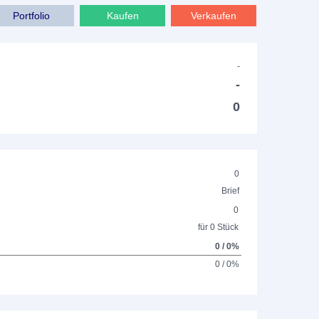
Portfolio
Kaufen
Verkaufen
-
-
0
0
Brief
0
für 0 Stück
0 / 0%
0 / 0%