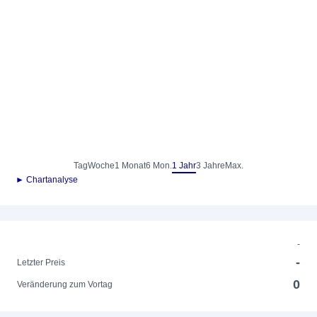
Tag
Woche
1 Monat
6 Mon.
1 Jahr
3 Jahre
Max.
► Chartanalyse
-
-
Letzter Preis
0
Veränderung zum Vortag