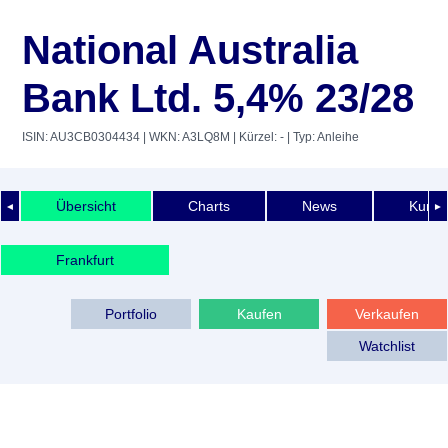
National Australia
Bank Ltd. 5,4% 23/28
ISIN: AU3CB0304434
| WKN: A3LQ8M
| Kürzel: -
| Typ: Anleihe
Übersicht
Charts
News
Kurshi
◄
►
Frankfurt
Portfolio
Kaufen
Verkaufen
Watchlist