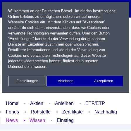
Willkommen an der Deutschen Börse! Um dir das bestmögliche
Online-Erlebnis zu ermöglichen, setzen wir auf unserer
Webseite Cookies ein. Mit dem Klicken auf "Akzeptieren"
erklärst du dich damit einverstanden, dass wir Cookies oder
verwandte Technologien verwenden dürfen. Über den Button
"Einstellungen" kannst du der Verwendung der genannten
Dienste im Einzelnen zustimmen oder widersprechen.
Detaillierte Informationen und wie du der Verwendung von
Cookies und verwandten Technologien auf dieser Website
Name / WKN / ISIN / Kürzel
jederzeit widersprechen kannst, findest du in unseren
Datenschutzhinweisen
.
Newsletter
Kontakt
English
Einstellungen
Ablehnen
Akzeptieren
Xetra Realtime
Watchlist
Portfolio
Login
Home
Aktien
Anleihen
ETF/ETP
Fonds
Rohstoffe
Zertifikate
Nachhaltig
News
Wissen
Einstieg