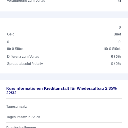
0
Veränderung zum Vortag
0
Geld
Brief
0
0
für 0 Stück
für 0 Stück
Differenz zum Vortag
0 / 0%
Spread absolut / relativ
0 / 0%
Kursinformationen Kreditanstalt für Wiederaufbau 2,35%
22/32
Tagesumsatz
Tagesumsatz in Stück
Preisfeststellungen