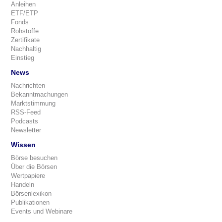
Anleihen
ETF/ETP
Fonds
Rohstoffe
Zertifikate
Nachhaltig
Einstieg
News
Nachrichten
Bekanntmachungen
Marktstimmung
RSS-Feed
Podcasts
Newsletter
Wissen
Börse besuchen
Über die Börsen
Wertpapiere
Handeln
Börsenlexikon
Publikationen
Events und Webinare