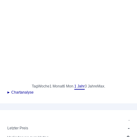
Tag
Woche
1 Monat
6 Mon.
1 Jahr
3 Jahre
Max.
► Chartanalyse
-
-
Letzter Preis