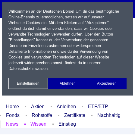
Willkommen an der Deutschen Börse! Um dir das bestmögliche
Online-Erlebnis zu ermöglichen, setzen wir auf unserer
Webseite Cookies ein. Mit dem Klicken auf "Akzeptieren"
erklärst du dich damit einverstanden, dass wir Cookies oder
verwandte Technologien verwenden dürfen. Über den Button
"Einstellungen" kannst du der Verwendung der genannten
Dienste im Einzelnen zustimmen oder widersprechen.
Detaillierte Informationen und wie du der Verwendung von
Cookies und verwandten Technologien auf dieser Website
Name / WKN / ISIN / Kürzel
jederzeit widersprechen kannst, findest du in unseren
Datenschutzhinweisen
.
Newsletter
Kontakt
English
Einstellungen
Ablehnen
Akzeptieren
Xetra Realtime
Watchlist
Portfolio
Login
Home
Aktien
Anleihen
ETF/ETP
Fonds
Rohstoffe
Zertifikate
Nachhaltig
News
Wissen
Einstieg