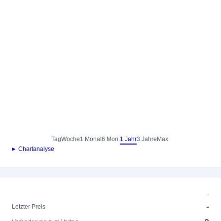
Tag
Woche
1 Monat
6 Mon.
1 Jahr
3 Jahre
Max.
► Chartanalyse
-
-
Letzter Preis