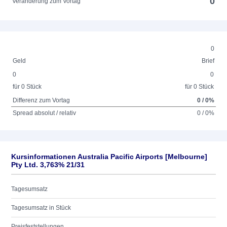
0
Veränderung zum Vortag
0
Geld
Brief
0
0
für 0 Stück
für 0 Stück
Differenz zum Vortag
0 / 0%
Spread absolut / relativ
0 / 0%
Kursinformationen Australia Pacific Airports [Melbourne]
Pty Ltd. 3,763% 21/31
Tagesumsatz
Tagesumsatz in Stück
Preisfeststellungen