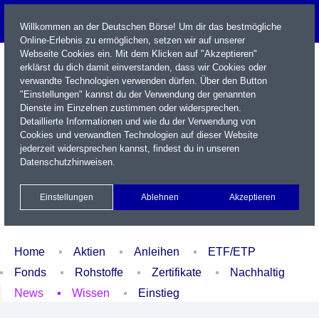
Willkommen an der Deutschen Börse! Um dir das bestmögliche
Online-Erlebnis zu ermöglichen, setzen wir auf unserer
Webseite Cookies ein. Mit dem Klicken auf "Akzeptieren"
erklärst du dich damit einverstanden, dass wir Cookies oder
verwandte Technologien verwenden dürfen. Über den Button
"Einstellungen" kannst du der Verwendung der genannten
Dienste im Einzelnen zustimmen oder widersprechen.
Detaillierte Informationen und wie du der Verwendung von
Cookies und verwandten Technologien auf dieser Website
Name / WKN / ISIN / Kürzel
jederzeit widersprechen kannst, findest du in unseren
Datenschutzhinweisen
.
Newsletter
Kontakt
English
Einstellungen
Ablehnen
Akzeptieren
Xetra Realtime
Watchlist
Portfolio
Login
Home
Aktien
Anleihen
ETF/ETP
Fonds
Rohstoffe
Zertifikate
Nachhaltig
News
Wissen
Einstieg