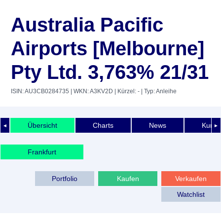
Australia Pacific
Airports [Melbourne]
Pty Ltd. 3,763% 21/31
ISIN: AU3CB0284735
| WKN: A3KV2D
| Kürzel: -
| Typ: Anleihe
Übersicht
Charts
News
Kurshi
◄
►
Frankfurt
Portfolio
Kaufen
Verkaufen
Watchlist