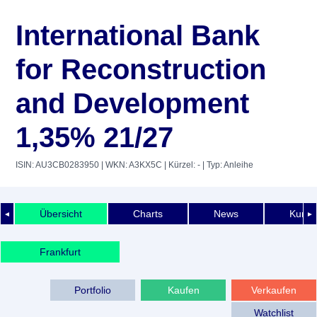
International Bank
for Reconstruction
and Development
1,35% 21/27
ISIN: AU3CB0283950
| WKN: A3KX5C
| Kürzel: -
| Typ: Anleihe
Übersicht
Charts
News
Kurshi
◄
►
Frankfurt
Portfolio
Kaufen
Verkaufen
Watchlist