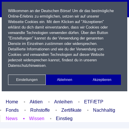
Willkommen an der Deutschen Börse! Um dir das bestmögliche
Online-Erlebnis zu ermöglichen, setzen wir auf unserer
Webseite Cookies ein. Mit dem Klicken auf "Akzeptieren"
erklärst du dich damit einverstanden, dass wir Cookies oder
verwandte Technologien verwenden dürfen. Über den Button
"Einstellungen" kannst du der Verwendung der genannten
Dienste im Einzelnen zustimmen oder widersprechen.
Detaillierte Informationen und wie du der Verwendung von
Cookies und verwandten Technologien auf dieser Website
Name / WKN / ISIN / Kürzel
jederzeit widersprechen kannst, findest du in unseren
Datenschutzhinweisen
.
Newsletter
Kontakt
English
Einstellungen
Ablehnen
Akzeptieren
Xetra Realtime
Watchlist
Portfolio
Login
Home
Aktien
Anleihen
ETF/ETP
Fonds
Rohstoffe
Zertifikate
Nachhaltig
News
Wissen
Einstieg