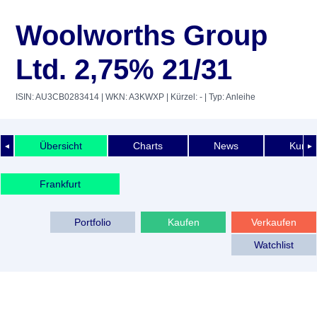
Woolworths Group
Ltd. 2,75% 21/31
ISIN: AU3CB0283414
| WKN: A3KWXP
| Kürzel: -
| Typ: Anleihe
Übersicht
Charts
News
Kurshi
◄
►
Frankfurt
Portfolio
Kaufen
Verkaufen
Watchlist