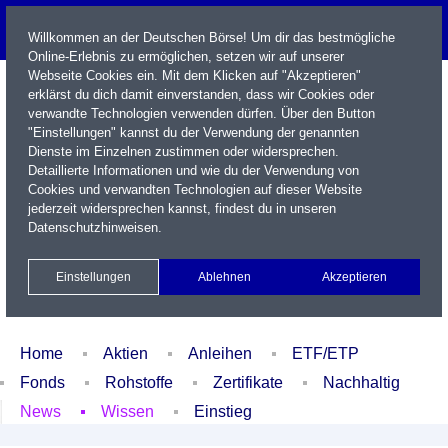
Willkommen an der Deutschen Börse! Um dir das bestmögliche
Online-Erlebnis zu ermöglichen, setzen wir auf unserer
Webseite Cookies ein. Mit dem Klicken auf "Akzeptieren"
erklärst du dich damit einverstanden, dass wir Cookies oder
verwandte Technologien verwenden dürfen. Über den Button
"Einstellungen" kannst du der Verwendung der genannten
Dienste im Einzelnen zustimmen oder widersprechen.
Detaillierte Informationen und wie du der Verwendung von
Cookies und verwandten Technologien auf dieser Website
Name / WKN / ISIN / Kürzel
jederzeit widersprechen kannst, findest du in unseren
Datenschutzhinweisen
.
Newsletter
Kontakt
English
Einstellungen
Ablehnen
Akzeptieren
Xetra Realtime
Watchlist
Portfolio
Login
Home
Aktien
Anleihen
ETF/ETP
Fonds
Rohstoffe
Zertifikate
Nachhaltig
News
Wissen
Einstieg