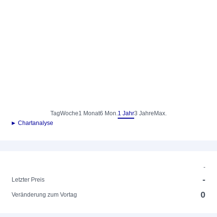
Tag
Woche
1 Monat
6 Mon.
1 Jahr
3 Jahre
Max.
► Chartanalyse
-
-
Letzter Preis
0
Veränderung zum Vortag