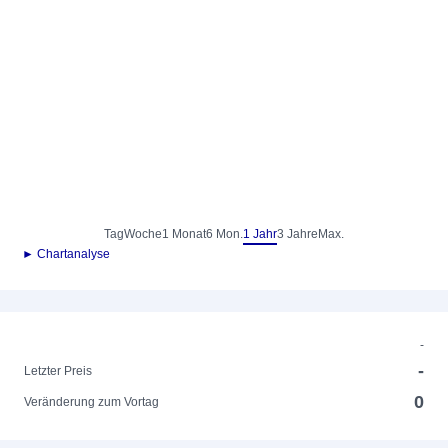
Tag
Woche
1 Monat
6 Mon.
1 Jahr
3 Jahre
Max.
► Chartanalyse
-
-
Letzter Preis
0
Veränderung zum Vortag