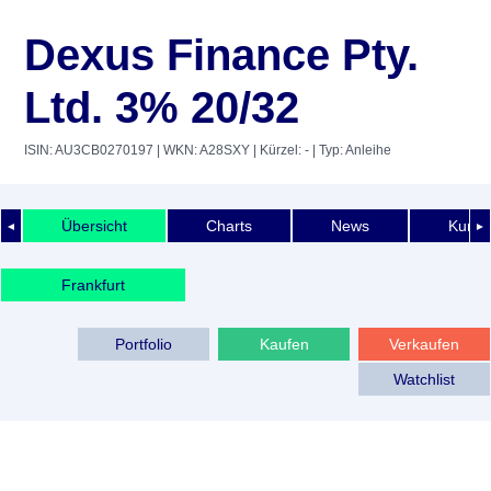
Dexus Finance Pty.
Ltd. 3% 20/32
ISIN: AU3CB0270197
| WKN: A28SXY
| Kürzel: -
| Typ: Anleihe
Übersicht
Charts
News
Kurshi
◄
►
Frankfurt
Portfolio
Kaufen
Verkaufen
Watchlist