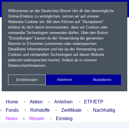
Willkommen an der Deutschen Börse! Um dir das bestmögliche
Online-Erlebnis zu ermöglichen, setzen wir auf unserer
Webseite Cookies ein. Mit dem Klicken auf "Akzeptieren"
erklärst du dich damit einverstanden, dass wir Cookies oder
verwandte Technologien verwenden dürfen. Über den Button
"Einstellungen" kannst du der Verwendung der genannten
Dienste im Einzelnen zustimmen oder widersprechen.
Detaillierte Informationen und wie du der Verwendung von
Cookies und verwandten Technologien auf dieser Website
Name / WKN / ISIN / Kürzel
jederzeit widersprechen kannst, findest du in unseren
Datenschutzhinweisen
.
Newsletter
Kontakt
English
Einstellungen
Ablehnen
Akzeptieren
Xetra Realtime
Watchlist
Portfolio
Login
Home
Aktien
Anleihen
ETF/ETP
Fonds
Rohstoffe
Zertifikate
Nachhaltig
News
Wissen
Einstieg