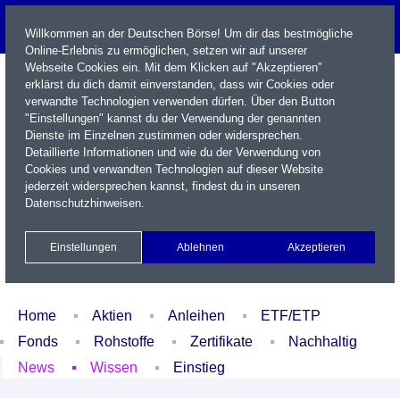
Willkommen an der Deutschen Börse! Um dir das bestmögliche
Online-Erlebnis zu ermöglichen, setzen wir auf unserer
Webseite Cookies ein. Mit dem Klicken auf "Akzeptieren"
erklärst du dich damit einverstanden, dass wir Cookies oder
verwandte Technologien verwenden dürfen. Über den Button
"Einstellungen" kannst du der Verwendung der genannten
Dienste im Einzelnen zustimmen oder widersprechen.
Detaillierte Informationen und wie du der Verwendung von
Cookies und verwandten Technologien auf dieser Website
Name / WKN / ISIN / Kürzel
jederzeit widersprechen kannst, findest du in unseren
Datenschutzhinweisen
.
Newsletter
Kontakt
English
Einstellungen
Ablehnen
Akzeptieren
Xetra Realtime
Watchlist
Portfolio
Login
Home
Aktien
Anleihen
ETF/ETP
Fonds
Rohstoffe
Zertifikate
Nachhaltig
News
Wissen
Einstieg