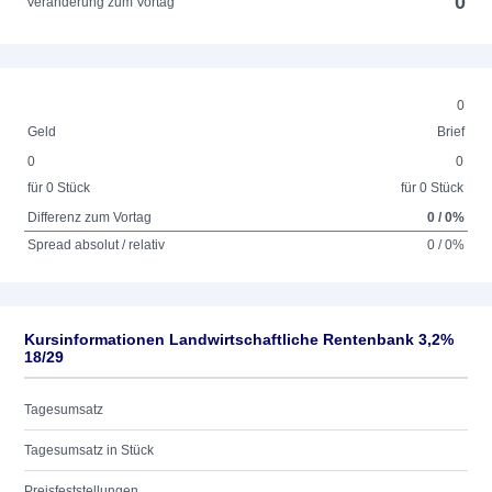
0
Veränderung zum Vortag
0
Geld
Brief
0
0
für 0 Stück
für 0 Stück
Differenz zum Vortag
0 / 0%
Spread absolut / relativ
0 / 0%
Kursinformationen Landwirtschaftliche Rentenbank 3,2%
18/29
Tagesumsatz
Tagesumsatz in Stück
Preisfeststellungen