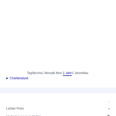
Tag
Woche
1 Monat
6 Mon.
1 Jahr
3 Jahre
Max.
► Chartanalyse
-
-
Letzter Preis