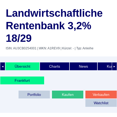
Landwirtschaftliche
Rentenbank 3,2%
18/29
ISIN: AU3CB0254001
| WKN: A1REV9
| Kürzel: -
| Typ: Anleihe
Übersicht
Charts
News
Kurshi
◄
►
Frankfurt
Portfolio
Kaufen
Verkaufen
Watchlist