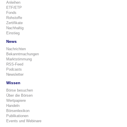
Anleihen
ETF/ETP
Fonds
Rohstoffe
Zertifikate
Nachhaltig
Einstieg
News
Nachrichten
Bekanntmachungen
Marktstimmung
RSS-Feed
Podcasts
Newsletter
Wissen
Börse besuchen
Über die Börsen
Wertpapiere
Handeln
Börsenlexikon
Publikationen
Events und Webinare