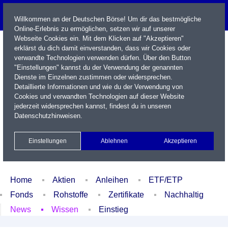
Willkommen an der Deutschen Börse! Um dir das bestmögliche
Online-Erlebnis zu ermöglichen, setzen wir auf unserer
Webseite Cookies ein. Mit dem Klicken auf "Akzeptieren"
erklärst du dich damit einverstanden, dass wir Cookies oder
verwandte Technologien verwenden dürfen. Über den Button
"Einstellungen" kannst du der Verwendung der genannten
Dienste im Einzelnen zustimmen oder widersprechen.
Detaillierte Informationen und wie du der Verwendung von
Cookies und verwandten Technologien auf dieser Website
Name / WKN / ISIN / Kürzel
jederzeit widersprechen kannst, findest du in unseren
Datenschutzhinweisen
.
Newsletter
Kontakt
English
Einstellungen
Ablehnen
Akzeptieren
Xetra Realtime
Watchlist
Portfolio
Login
Home
Aktien
Anleihen
ETF/ETP
Fonds
Rohstoffe
Zertifikate
Nachhaltig
News
Wissen
Einstieg