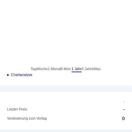
Tag
Woche
1 Monat
6 Mon.
1 Jahr
3 Jahre
Max.
► Chartanalyse
-
-
Letzter Preis
0
Veränderung zum Vortag