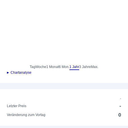
Tag
Woche
1 Monat
6 Mon.
1 Jahr
3 Jahre
Max.
► Chartanalyse
-
-
Letzter Preis
0
Veränderung zum Vortag