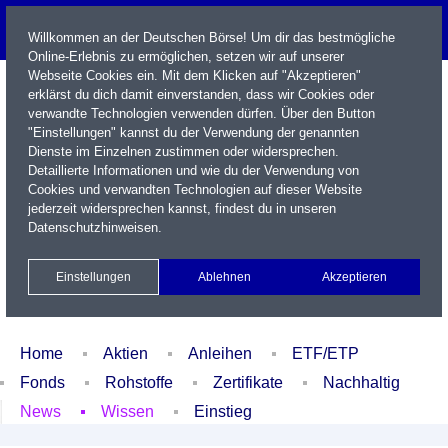
Willkommen an der Deutschen Börse! Um dir das bestmögliche
Online-Erlebnis zu ermöglichen, setzen wir auf unserer
Webseite Cookies ein. Mit dem Klicken auf "Akzeptieren"
erklärst du dich damit einverstanden, dass wir Cookies oder
verwandte Technologien verwenden dürfen. Über den Button
"Einstellungen" kannst du der Verwendung der genannten
Dienste im Einzelnen zustimmen oder widersprechen.
Detaillierte Informationen und wie du der Verwendung von
Cookies und verwandten Technologien auf dieser Website
Name / WKN / ISIN / Kürzel
jederzeit widersprechen kannst, findest du in unseren
Datenschutzhinweisen
.
Newsletter
Kontakt
English
Einstellungen
Ablehnen
Akzeptieren
Xetra Realtime
Watchlist
Portfolio
Login
Home
Aktien
Anleihen
ETF/ETP
Fonds
Rohstoffe
Zertifikate
Nachhaltig
News
Wissen
Einstieg