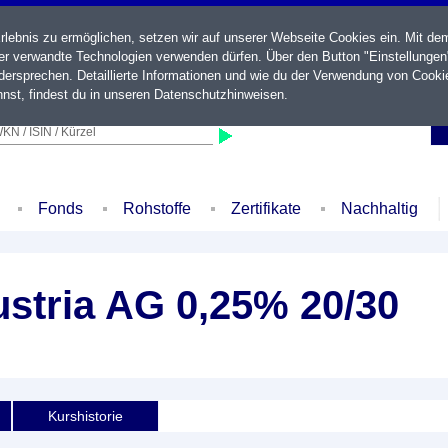
ebnis zu ermöglichen, setzen wir auf unserer Webseite Cookies ein. Mit de
der verwandte Technologien verwenden dürfen. Über den Button "Einstellungen
ersprechen. Detaillierte Informationen und wie du der Verwendung von Cooki
nst, findest du in unseren
Datenschutzhinweisen
.
KN / ISIN / Kürzel
Fonds
Rohstoffe
Zertifikate
Nachhaltig
ustria AG 0,25% 20/30
Kurshistorie