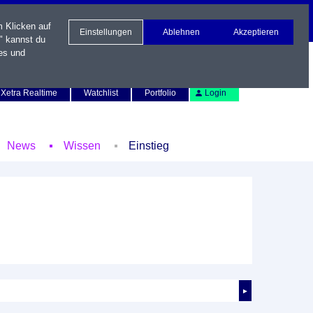
m Klicken auf
Einstellungen
Ablehnen
Akzeptieren
" kannst du
es und
Newsletter
Kontakt
English
Xetra Realtime
Watchlist
Portfolio
Login
News
Wissen
Einstieg
►