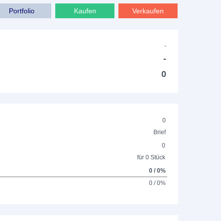
Portfolio
Kaufen
Verkaufen
-
-
0
0
Brief
0
für 0 Stück
0 / 0%
0 / 0%