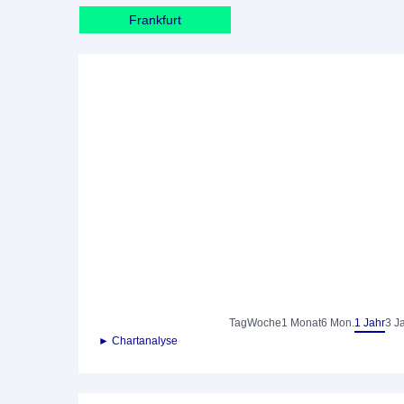
Frankfurt
Tag
Woche
1 Monat
6 Mon.
1 Jahr
3 J
► Chartanalyse