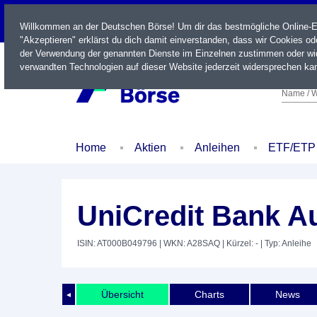
LIVE
Willkommen an der Deutschen Börse! Um dir das bestmögliche Online-Erl
"Akzeptieren" erklärst du dich damit einverstanden, dass wir Cookies o
der Verwendung der genannten Dienste im Einzelnen zustimmen oder wid
verwandten Technologien auf dieser Website jederzeit widersprechen kan
Name / W
Home
Aktien
Anleihen
ETF/ETP
UniCredit Bank A
ISIN: AT000B049796
| WKN: A28SAQ
| Kürzel: -
| Typ: Anleihe
Übersicht
Charts
News
◄