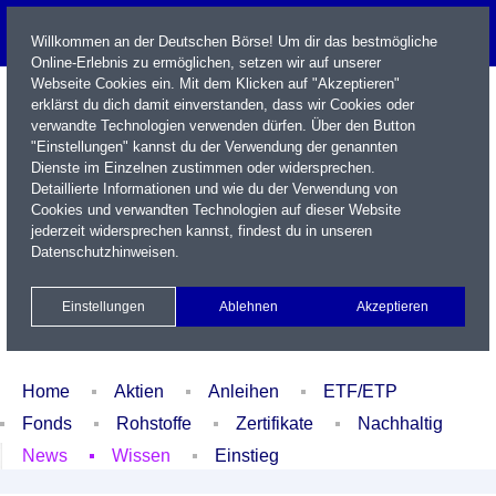
Willkommen an der Deutschen Börse! Um dir das bestmögliche
Online-Erlebnis zu ermöglichen, setzen wir auf unserer
Webseite Cookies ein. Mit dem Klicken auf "Akzeptieren"
erklärst du dich damit einverstanden, dass wir Cookies oder
verwandte Technologien verwenden dürfen. Über den Button
"Einstellungen" kannst du der Verwendung der genannten
Dienste im Einzelnen zustimmen oder widersprechen.
Detaillierte Informationen und wie du der Verwendung von
Cookies und verwandten Technologien auf dieser Website
Name / WKN / ISIN / Kürzel
jederzeit widersprechen kannst, findest du in unseren
Datenschutzhinweisen
.
Newsletter
Kontakt
English
Einstellungen
Ablehnen
Akzeptieren
Xetra Realtime
Watchlist
Portfolio
Login
Home
Aktien
Anleihen
ETF/ETP
Fonds
Rohstoffe
Zertifikate
Nachhaltig
News
Wissen
Einstieg