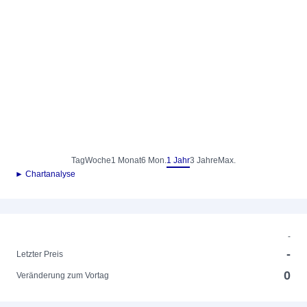
Tag
Woche
1 Monat
6 Mon.
1 Jahr
3 Jahre
Max.
► Chartanalyse
-
-
Letzter Preis
0
Veränderung zum Vortag