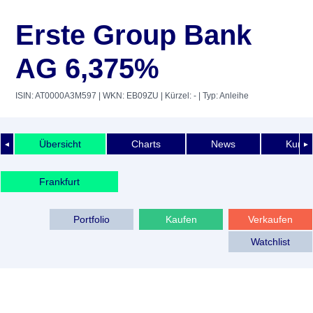
Erste Group Bank
AG 6,375%
ISIN: AT0000A3M597
| WKN: EB09ZU
| Kürzel: -
| Typ: Anleihe
Übersicht
Charts
News
Kurshi
◄
►
Frankfurt
Portfolio
Kaufen
Verkaufen
Watchlist