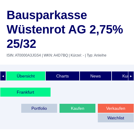
Bausparkasse
Wüstenrot AG 2,75%
25/32
ISIN: AT0000A3JGS4
| WKN: A4D7BQ
| Kürzel: -
| Typ: Anleihe
Übersicht
Charts
News
Kurshi
◄
►
Frankfurt
Portfolio
Kaufen
Verkaufen
Watchlist