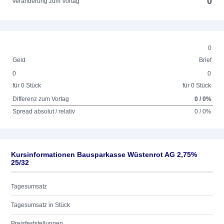
0
Veränderung zum Vortag
0
Geld
Brief
0
0
für 0 Stück
für 0 Stück
Differenz zum Vortag
0 / 0%
Spread absolut / relativ
0 / 0%
Kursinformationen Bausparkasse Wüstenrot AG 2,75%
25/32
Tagesumsatz
Tagesumsatz in Stück
Preisfeststellungen