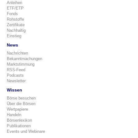
Anleihen
ETF/ETP
Fonds
Rohstoffe
Zertifikate
Nachhaltig
Einstieg
News
Nachrichten
Bekanntmachungen
Marktstimmung
RSS-Feed
Podcasts
Newsletter
Wissen
Börse besuchen
Über die Börsen
Wertpapiere
Handeln
Börsenlexikon
Publikationen
Events und Webinare