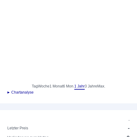
Tag
Woche
1 Monat
6 Mon.
1 Jahr
3 Jahre
Max.
► Chartanalyse
-
-
Letzter Preis