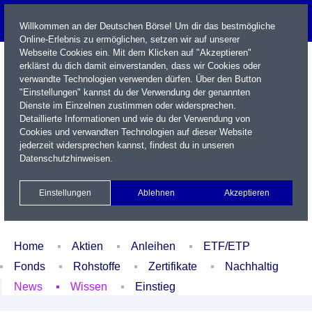
Willkommen an der Deutschen Börse! Um dir das bestmögliche
Online-Erlebnis zu ermöglichen, setzen wir auf unserer
Webseite Cookies ein. Mit dem Klicken auf "Akzeptieren"
erklärst du dich damit einverstanden, dass wir Cookies oder
verwandte Technologien verwenden dürfen. Über den Button
"Einstellungen" kannst du der Verwendung der genannten
Dienste im Einzelnen zustimmen oder widersprechen.
Detaillierte Informationen und wie du der Verwendung von
Cookies und verwandten Technologien auf dieser Website
Name / WKN / ISIN / Kürzel
jederzeit widersprechen kannst, findest du in unseren
Datenschutzhinweisen
.
Newsletter
Kontakt
English
Einstellungen
Ablehnen
Akzeptieren
Xetra Realtime
Watchlist
Portfolio
Login
Home
Aktien
Anleihen
ETF/ETP
Fonds
Rohstoffe
Zertifikate
Nachhaltig
News
Wissen
Einstieg