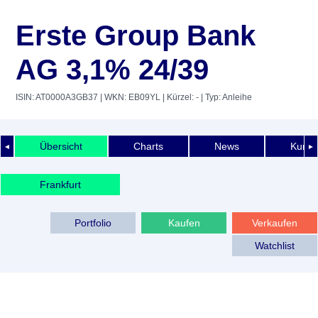
Erste Group Bank
AG 3,1% 24/39
ISIN: AT0000A3GB37
| WKN: EB09YL
| Kürzel: -
| Typ: Anleihe
Übersicht
Charts
News
Kurshi
◄
►
Frankfurt
Portfolio
Kaufen
Verkaufen
Watchlist