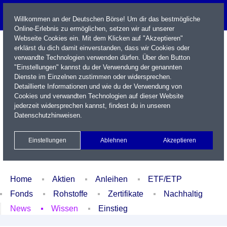
Willkommen an der Deutschen Börse! Um dir das bestmögliche
Online-Erlebnis zu ermöglichen, setzen wir auf unserer
Webseite Cookies ein. Mit dem Klicken auf "Akzeptieren"
erklärst du dich damit einverstanden, dass wir Cookies oder
verwandte Technologien verwenden dürfen. Über den Button
"Einstellungen" kannst du der Verwendung der genannten
Dienste im Einzelnen zustimmen oder widersprechen.
Detaillierte Informationen und wie du der Verwendung von
Cookies und verwandten Technologien auf dieser Website
Name / WKN / ISIN / Kürzel
jederzeit widersprechen kannst, findest du in unseren
Datenschutzhinweisen
.
Newsletter
Kontakt
English
Einstellungen
Ablehnen
Akzeptieren
Xetra Realtime
Watchlist
Portfolio
Login
Home
Aktien
Anleihen
ETF/ETP
Fonds
Rohstoffe
Zertifikate
Nachhaltig
News
Wissen
Einstieg