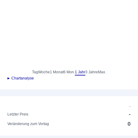
Tag
Woche
1 Monat
6 Mon.
1 Jahr
3 Jahre
Max.
► Chartanalyse
-
-
Letzter Preis
0
Veränderung zum Vortag