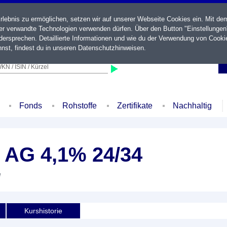
ebnis zu ermöglichen, setzen wir auf unserer Webseite Cookies ein. Mit de
der verwandte Technologien verwenden dürfen. Über den Button "Einstellungen
ersprechen. Detaillierte Informationen und wie du der Verwendung von Cooki
nst, findest du in unseren
Datenschutzhinweisen
.
KN / ISIN / Kürzel
Fonds
Rohstoffe
Zertifikate
Nachhaltig
 AG 4,1% 24/34
e
Kurshistorie