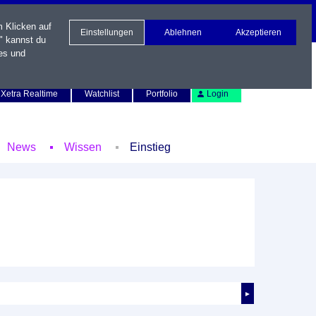
m Klicken auf
Einstellungen
Ablehnen
Akzeptieren
" kannst du
es und
Newsletter
Kontakt
English
Xetra Realtime
Watchlist
Portfolio
Login
News
Wissen
Einstieg
►