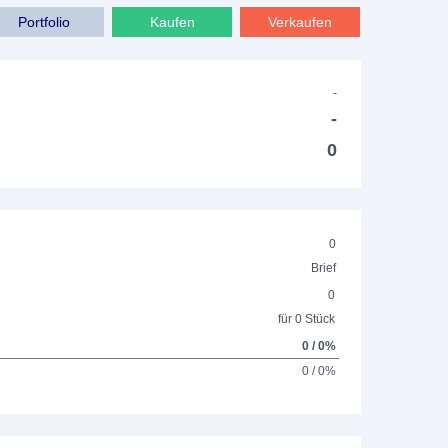
Portfolio
Kaufen
Verkaufen
-
-
0
0
Brief
0
für 0 Stück
0 / 0%
0 / 0%