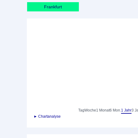
Frankfurt
Tag
Woche
1 Monat
6 Mon.
1 Jahr
3 J
► Chartanalyse