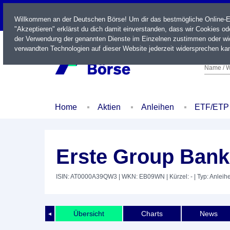
LIVE
Willkommen an der Deutschen Börse! Um dir das bestmögliche Online-Erl
"Akzeptieren" erklärst du dich damit einverstanden, dass wir Cookies o
der Verwendung der genannten Dienste im Einzelnen zustimmen oder wid
verwandten Technologien auf dieser Website jederzeit widersprechen kan
Name / W
Home
Aktien
Anleihen
ETF/ETP
Erste Group Bank
ISIN: AT0000A39QW3
| WKN: EB09WN
| Kürzel: -
| Typ: Anleih
Übersicht
Charts
News
◄