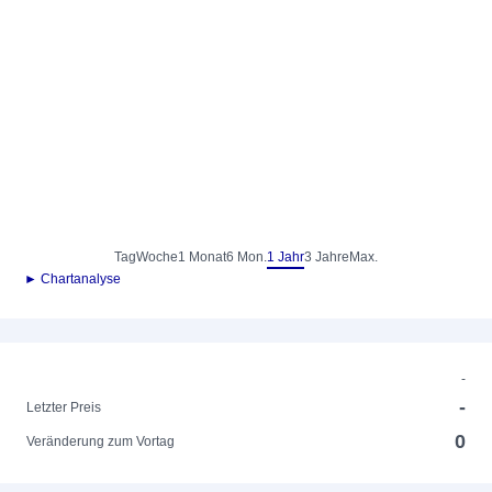
Tag
Woche
1 Monat
6 Mon.
1 Jahr
3 Jahre
Max.
► Chartanalyse
-
-
Letzter Preis
0
Veränderung zum Vortag