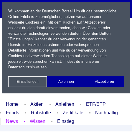
Willkommen an der Deutschen Börse! Um dir das bestmögliche
Online-Erlebnis zu ermöglichen, setzen wir auf unserer
Webseite Cookies ein. Mit dem Klicken auf "Akzeptieren"
erklärst du dich damit einverstanden, dass wir Cookies oder
verwandte Technologien verwenden dürfen. Über den Button
"Einstellungen" kannst du der Verwendung der genannten
Dienste im Einzelnen zustimmen oder widersprechen.
Detaillierte Informationen und wie du der Verwendung von
Cookies und verwandten Technologien auf dieser Website
Name / WKN / ISIN / Kürzel
jederzeit widersprechen kannst, findest du in unseren
Datenschutzhinweisen
.
Newsletter
Kontakt
English
Einstellungen
Ablehnen
Akzeptieren
Xetra Realtime
Watchlist
Portfolio
Login
Home
Aktien
Anleihen
ETF/ETP
Fonds
Rohstoffe
Zertifikate
Nachhaltig
News
Wissen
Einstieg