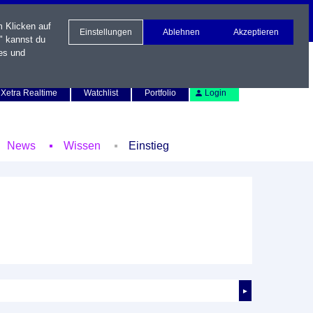
m Klicken auf
Einstellungen
Ablehnen
Akzeptieren
" kannst du
es und
Newsletter
Kontakt
English
Xetra Realtime
Watchlist
Portfolio
Login
News
Wissen
Einstieg
►