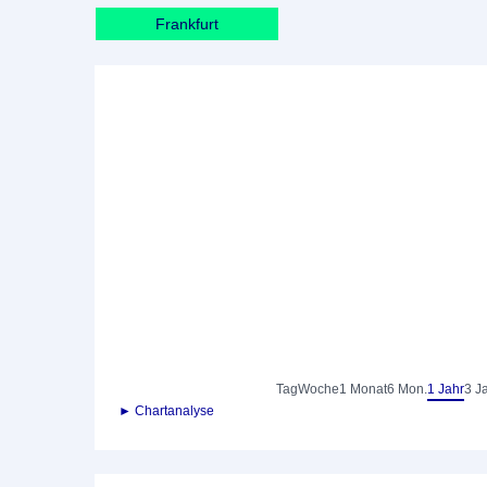
Frankfurt
Tag
Woche
1 Monat
6 Mon.
1 Jahr
3 J
► Chartanalyse