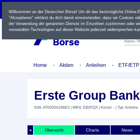
LIVE
Willkommen an der Deutschen Börse! Um dir das bestmögliche Online-Erl
"Akzeptieren" erklärst du dich damit einverstanden, dass wir Cookies o
der Verwendung der genannten Dienste im Einzelnen zustimmen oder wid
verwandten Technologien auf dieser Website jederzeit widersprechen kan
Name / W
Home
Aktien
Anleihen
ETF/ETP
Erste Group Bank
ISIN: AT0000A288E5
| WKN: EB0FQX
| Kürzel: -
| Typ: Anleihe
Übersicht
Charts
News
◄