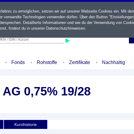
ebnis zu ermöglichen, setzen wir auf unserer Webseite Cookies ein. Mit de
der verwandte Technologien verwenden dürfen. Über den Button "Einstellungen
ersprechen. Detaillierte Informationen und wie du der Verwendung von Cooki
nst, findest du in unseren
Datenschutzhinweisen
.
KN / ISIN / Kürzel
Fonds
Rohstoffe
Zertifikate
Nachhaltig
 AG 0,75% 19/28
Kurshistorie