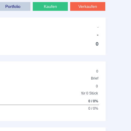
Portfolio
Kaufen
Verkaufen
-
-
0
0
Brief
0
für 0 Stück
0 / 0%
0 / 0%