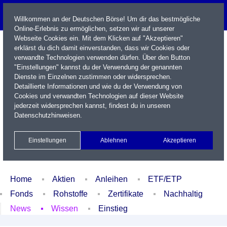
Willkommen an der Deutschen Börse! Um dir das bestmögliche
Online-Erlebnis zu ermöglichen, setzen wir auf unserer
Webseite Cookies ein. Mit dem Klicken auf "Akzeptieren"
erklärst du dich damit einverstanden, dass wir Cookies oder
verwandte Technologien verwenden dürfen. Über den Button
"Einstellungen" kannst du der Verwendung der genannten
Dienste im Einzelnen zustimmen oder widersprechen.
Detaillierte Informationen und wie du der Verwendung von
Cookies und verwandten Technologien auf dieser Website
Name / WKN / ISIN / Kürzel
jederzeit widersprechen kannst, findest du in unseren
Datenschutzhinweisen
.
Newsletter
Kontakt
English
Einstellungen
Ablehnen
Akzeptieren
Xetra Realtime
Watchlist
Portfolio
Login
Home
Aktien
Anleihen
ETF/ETP
Fonds
Rohstoffe
Zertifikate
Nachhaltig
News
Wissen
Einstieg