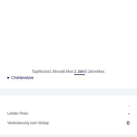
Tag
Woche
1 Monat
6 Mon.
1 Jahr
3 Jahre
Max.
► Chartanalyse
-
-
Letzter Preis
0
Veränderung zum Vortag