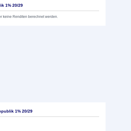
lik 1% 20/29
er keine Renditen berechnet werden.
epublik 1% 20/29