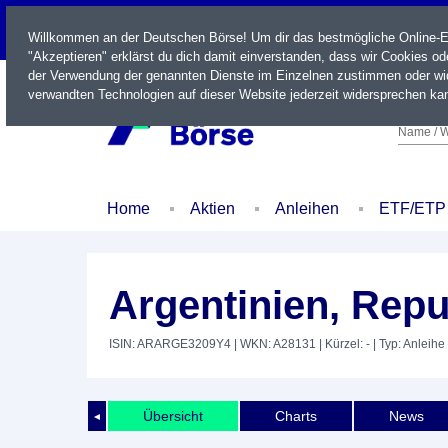
LIVE
Willkommen an der Deutschen Börse! Um dir das bestmögliche Online-Erl
"Akzeptieren" erklärst du dich damit einverstanden, dass wir Cookies o
der Verwendung der genannten Dienste im Einzelnen zustimmen oder wid
verwandten Technologien auf dieser Website jederzeit widersprechen kan
Name / W
Home
Aktien
Anleihen
ETF/ETP
Argentinien, Repu
ISIN: ARARGE3209Y4
| WKN: A28131
| Kürzel: -
| Typ: Anleihe
Übersicht
Charts
News
◄