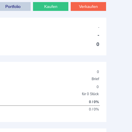
Portfolio
Kaufen
Verkaufen
-
-
0
0
Brief
0
für 0 Stück
0 / 0%
0 / 0%