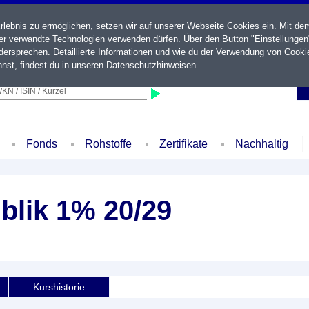
ebnis zu ermöglichen, setzen wir auf unserer Webseite Cookies ein. Mit de
der verwandte Technologien verwenden dürfen. Über den Button "Einstellungen
ersprechen. Detaillierte Informationen und wie du der Verwendung von Cooki
nst, findest du in unseren
Datenschutzhinweisen
.
KN / ISIN / Kürzel
Fonds
Rohstoffe
Zertifikate
Nachhaltig
blik 1% 20/29
Kurshistorie