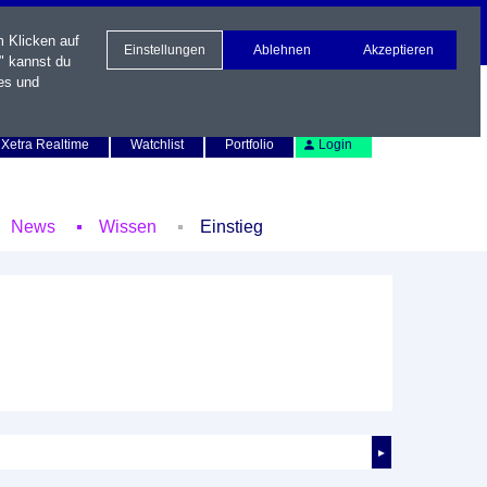
m Klicken auf
Einstellungen
Ablehnen
Akzeptieren
" kannst du
es und
Newsletter
Kontakt
English
Xetra Realtime
Watchlist
Portfolio
Login
News
Wissen
Einstieg
►