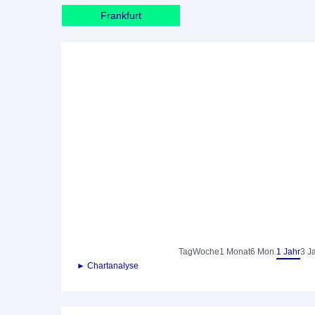
Frankfurt
Tag
Woche
1 Monat
6 Mon.
1 Jahr
3 J
► Chartanalyse