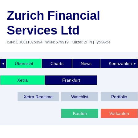
Zurich Financial
Services Ltd
ISIN: CH0011075394
| WKN: 579919
| Kürzel: ZFIN
| Typ: Aktie
Übersicht
Charts
News
Kennzahlen
◄
►
Xetra
Frankfurt
Xetra Realtime
Watchlist
Portfolio
Kaufen
Verkaufen