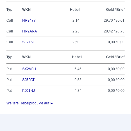
Typ
WKN
Hebel
Geld / Brief
Call
HR9477
2,14
29,70 / 30,01
Call
HR9ARA
2,23
28,42 / 28,73
Call
SF2T61
2,50
0,00 / 0,00
Typ
WKN
Hebel
Geld / Brief
Put
SX2VFH
5,46
0,00 / 0,00
Put
SJ5PAT
9,53
0,00 / 0,00
Put
PJ01NJ
4,84
0,00 / 0,00
Weitere Hebelprodukte auf ►