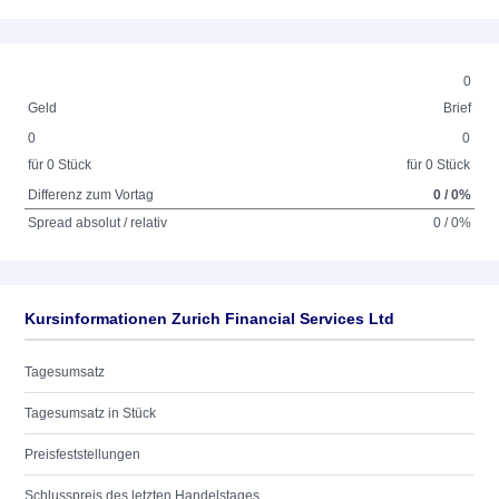
0
Geld
Brief
0
0
für 0 Stück
für 0 Stück
Differenz zum Vortag
0 / 0%
Spread absolut / relativ
0 / 0%
Kursinformationen Zurich Financial Services Ltd
Tagesumsatz
Tagesumsatz in Stück
Preisfeststellungen
Schlusspreis des letzten Handelstages