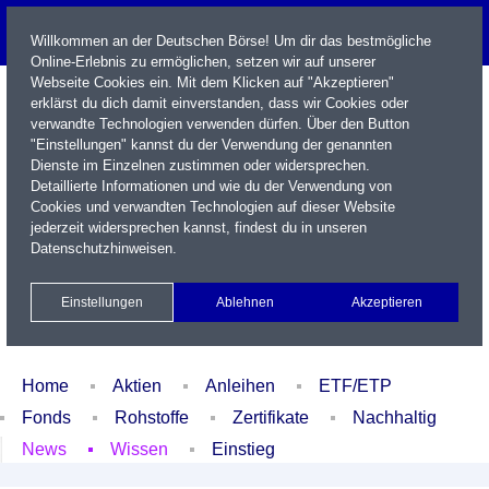
Willkommen an der Deutschen Börse! Um dir das bestmögliche
Online-Erlebnis zu ermöglichen, setzen wir auf unserer
Webseite Cookies ein. Mit dem Klicken auf "Akzeptieren"
erklärst du dich damit einverstanden, dass wir Cookies oder
verwandte Technologien verwenden dürfen. Über den Button
"Einstellungen" kannst du der Verwendung der genannten
Dienste im Einzelnen zustimmen oder widersprechen.
Detaillierte Informationen und wie du der Verwendung von
Cookies und verwandten Technologien auf dieser Website
Name / WKN / ISIN / Kürzel
jederzeit widersprechen kannst, findest du in unseren
Datenschutzhinweisen
.
Newsletter
Kontakt
English
Einstellungen
Ablehnen
Akzeptieren
Xetra Realtime
Watchlist
Portfolio
Login
Home
Aktien
Anleihen
ETF/ETP
Fonds
Rohstoffe
Zertifikate
Nachhaltig
News
Wissen
Einstieg