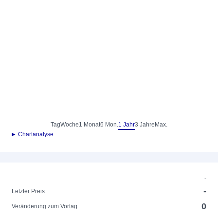
Tag
Woche
1 Monat
6 Mon.
1 Jahr
3 Jahre
Max.
► Chartanalyse
-
-
Letzter Preis
0
Veränderung zum Vortag