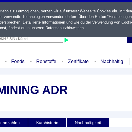
ebnis zu ermöglichen, setzen wir auf unserer Webseite Cookies ein. Mit de
der verwandte Technologien verwenden dürfen. Über den Button "Einstellungen
ersprechen. Detaillierte Informationen und wie du der Verwendung von Cooki
nst, findest du in unseren
Datenschutzhinweisen
.
KN / ISIN / Kürzel
Fonds
Rohstoffe
Zertifikate
Nachhaltig
MINING ADR
ennzahlen
Kurshistorie
Nachhaltigkeit