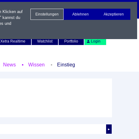
m Klicken auf
Einstellungen
Ablehnen
Akzeptieren
" kannst du
es und
Newsletter
Kontakt
English
Xetra Realtime
Watchlist
Portfolio
Login
News
Wissen
Einstieg
►