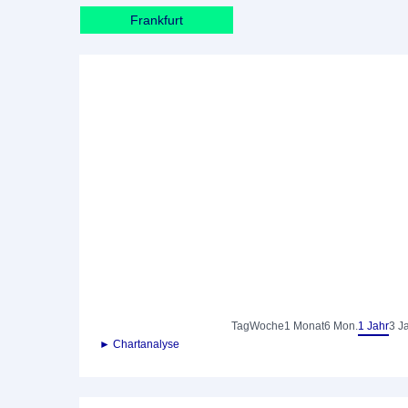
Frankfurt
Tag
Woche
1 Monat
6 Mon.
1 Jahr
3 J
► Chartanalyse