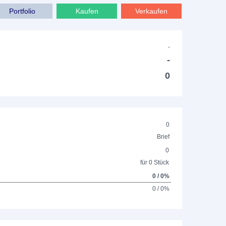
Portfolio
Kaufen
Verkaufen
-
-
0
0
Brief
0
für 0 Stück
0 / 0%
0 / 0%