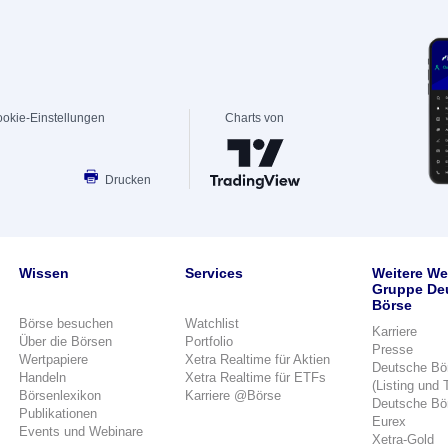
okie-Einstellungen
Charts von
Drucken
Wissen
Services
Weitere We
Gruppe De
Börse
Börse besuchen
Watchlist
Karriere
Über die Börsen
Portfolio
Presse
Wertpapiere
Xetra Realtime für Aktien
Deutsche Bö
Handeln
Xetra Realtime für ETFs
(Listing und 
Börsenlexikon
Karriere @Börse
Deutsche Bö
Publikationen
Eurex
Events und Webinare
Xetra-Gold