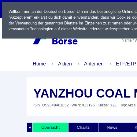
LIVE
Willkommen an der Deutschen Börse! Um dir das bestmögliche Online-Erl
"Akzeptieren" erklärst du dich damit einverstanden, dass wir Cookies o
der Verwendung der genannten Dienste im Einzelnen zustimmen oder wid
verwandten Technologien auf dieser Website jederzeit widersprechen kan
Name / W
Home
Aktien
Anleihen
ETF/ETP
YANZHOU COAL 
ISIN: US9848461052
| WKN: 913195
| Kürzel: YZC
| Typ: Aktie
Übersicht
Charts
News
K
◄