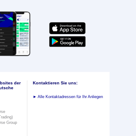
bsites der
Kontaktieren Sie uns:
utsche
►
Alle Kontaktadressen für Ihr Anliegen
rse
Trading)
rse Group