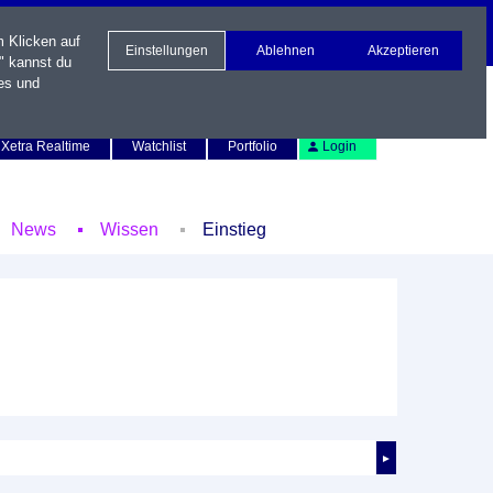
m Klicken auf
Einstellungen
Ablehnen
Akzeptieren
" kannst du
es und
Newsletter
Kontakt
English
Xetra Realtime
Watchlist
Portfolio
Login
News
Wissen
Einstieg
►