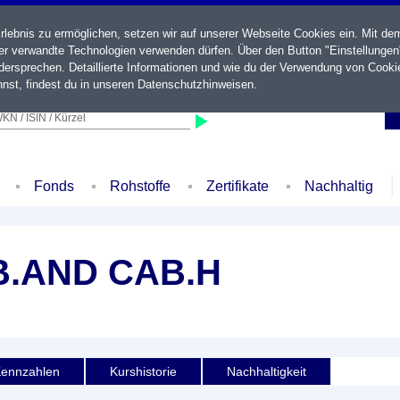
ebnis zu ermöglichen, setzen wir auf unserer Webseite Cookies ein. Mit de
der verwandte Technologien verwenden dürfen. Über den Button "Einstellungen
ersprechen. Detaillierte Informationen und wie du der Verwendung von Cooki
nst, findest du in unseren
Datenschutzhinweisen
.
KN / ISIN / Kürzel
Fonds
Rohstoffe
Zertifikate
Nachhaltig
B.AND CAB.H
ennzahlen
Kurshistorie
Nachhaltigkeit