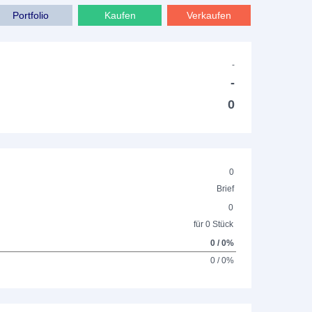
Portfolio
Kaufen
Verkaufen
-
-
0
0
Brief
0
für 0 Stück
0 / 0%
0 / 0%