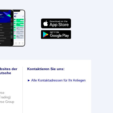
bsites der
Kontaktieren Sie uns:
utsche
►
Alle Kontaktadressen für Ihr Anliegen
rse
Trading)
rse Group