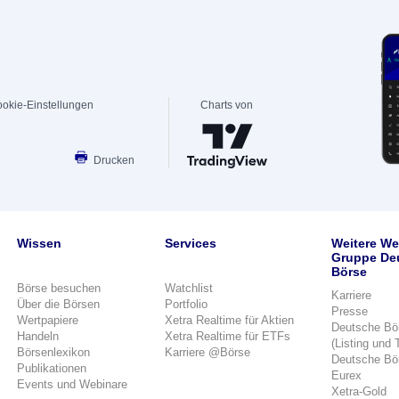
okie-Einstellungen
Charts von
Drucken
Wissen
Services
Weitere We
Gruppe De
Börse
Börse besuchen
Watchlist
Karriere
Über die Börsen
Portfolio
Presse
Wertpapiere
Xetra Realtime für Aktien
Deutsche Bö
Handeln
Xetra Realtime für ETFs
(Listing und 
Börsenlexikon
Karriere @Börse
Deutsche Bö
Publikationen
Eurex
Events und Webinare
Xetra-Gold