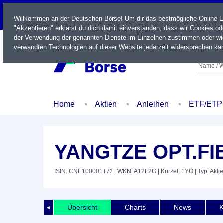
LIVE
Willkommen an der Deutschen Börse! Um dir das bestmögliche Online-Erl
"Akzeptieren" erklärst du dich damit einverstanden, dass wir Cookies o
der Verwendung der genannten Dienste im Einzelnen zustimmen oder wid
verwandten Technologien auf dieser Website jederzeit widersprechen kan
Name / W
Home
Aktien
Anleihen
ETF/ETP
YANGTZE OPT.FI
ISIN: CNE100001T72
| WKN: A12F2G
| Kürzel: 1YO
| Typ: Aktie
Übersicht
Charts
News
K
◄