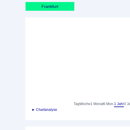
Frankfurt
Tag
Woche
1 Monat
6 Mon.
1 Jahr
3 J
► Chartanalyse