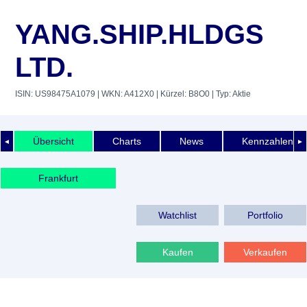
YANG.SHIP.HLDGS
LTD.
ISIN: US98475A1079
| WKN: A412X0
| Kürzel: B8O0
| Typ: Aktie
Übersicht
Charts
News
Kennzahlen
◄
►
Frankfurt
Watchlist
Portfolio
Kaufen
Verkaufen