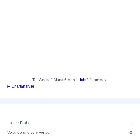
Tag
Woche
1 Monat
6 Mon.
1 Jahr
3 Jahre
Max.
► Chartanalyse
-
-
Letzter Preis
0
Veränderung zum Vortag