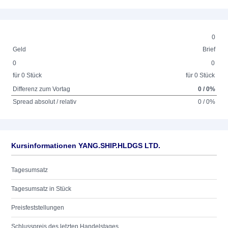
0
Geld
Brief
0
0
für 0 Stück
für 0 Stück
Differenz zum Vortag
0 / 0%
Spread absolut / relativ
0 / 0%
Kursinformationen YANG.SHIP.HLDGS LTD.
Tagesumsatz
Tagesumsatz in Stück
Preisfeststellungen
Schlusspreis des letzten Handelstages