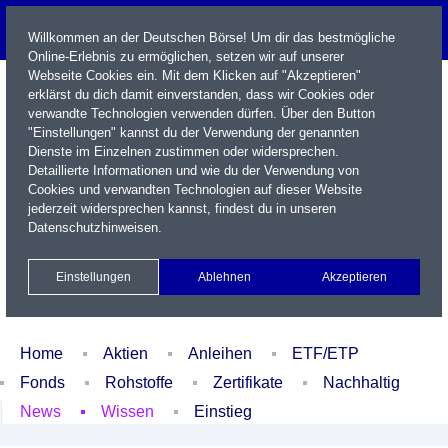
Willkommen an der Deutschen Börse! Um dir das bestmögliche
Online-Erlebnis zu ermöglichen, setzen wir auf unserer
Webseite Cookies ein. Mit dem Klicken auf "Akzeptieren"
erklärst du dich damit einverstanden, dass wir Cookies oder
verwandte Technologien verwenden dürfen. Über den Button
"Einstellungen" kannst du der Verwendung der genannten
Dienste im Einzelnen zustimmen oder widersprechen.
Detaillierte Informationen und wie du der Verwendung von
Cookies und verwandten Technologien auf dieser Website
Name / WKN / ISIN / Kürzel
jederzeit widersprechen kannst, findest du in unseren
Datenschutzhinweisen
.
Newsletter
Kontakt
English
Einstellungen
Ablehnen
Akzeptieren
Xetra Realtime
Watchlist
Portfolio
Login
Home
Aktien
Anleihen
ETF/ETP
Fonds
Rohstoffe
Zertifikate
Nachhaltig
News
Wissen
Einstieg