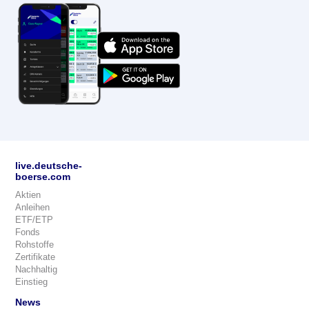
live.deutsche-
boerse.com
Aktien
Anleihen
ETF/ETP
Fonds
Rohstoffe
Zertifikate
Nachhaltig
Einstieg
News