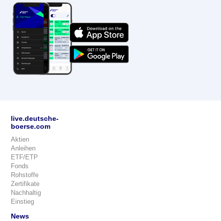
live.deutsche-
boerse.com
Aktien
Anleihen
ETF/ETP
Fonds
Rohstoffe
Zertifikate
Nachhaltig
Einstieg
News