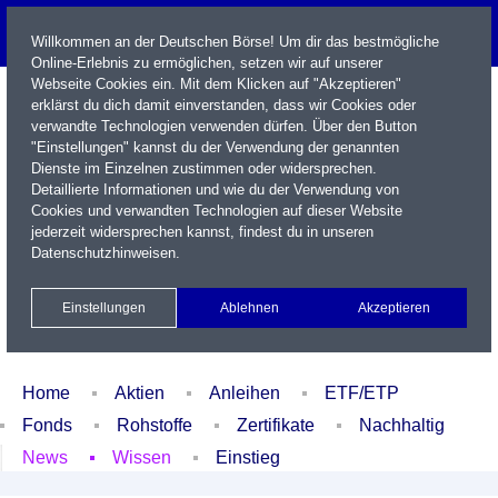
Willkommen an der Deutschen Börse! Um dir das bestmögliche
Online-Erlebnis zu ermöglichen, setzen wir auf unserer
Webseite Cookies ein. Mit dem Klicken auf "Akzeptieren"
erklärst du dich damit einverstanden, dass wir Cookies oder
verwandte Technologien verwenden dürfen. Über den Button
"Einstellungen" kannst du der Verwendung der genannten
Dienste im Einzelnen zustimmen oder widersprechen.
Detaillierte Informationen und wie du der Verwendung von
Cookies und verwandten Technologien auf dieser Website
Name / WKN / ISIN / Kürzel
jederzeit widersprechen kannst, findest du in unseren
Datenschutzhinweisen
.
Newsletter
Kontakt
English
Einstellungen
Ablehnen
Akzeptieren
Xetra Realtime
Watchlist
Portfolio
Login
Home
Aktien
Anleihen
ETF/ETP
Fonds
Rohstoffe
Zertifikate
Nachhaltig
News
Wissen
Einstieg