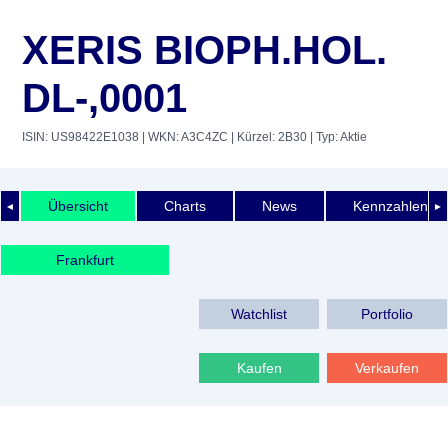
XERIS BIOPH.HOL.
DL-,0001
ISIN: US98422E1038
| WKN: A3C4ZC
| Kürzel: 2B30
| Typ: Aktie
Übersicht
Charts
News
Kennzahlen
◄
►
Frankfurt
Watchlist
Portfolio
Kaufen
Verkaufen