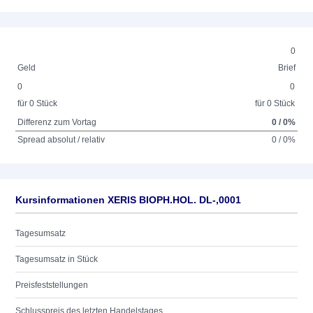
0
Geld
Brief
0
0
für 0 Stück
für 0 Stück
Differenz zum Vortag
0 / 0%
Spread absolut / relativ
0 / 0%
Kursinformationen XERIS BIOPH.HOL. DL-,0001
Tagesumsatz
Tagesumsatz in Stück
Preisfeststellungen
Schlusspreis des letzten Handelstages