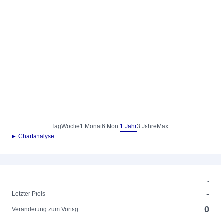
Tag
Woche
1 Monat
6 Mon.
1 Jahr
3 Jahre
Max.
► Chartanalyse
-
-
Letzter Preis
0
Veränderung zum Vortag