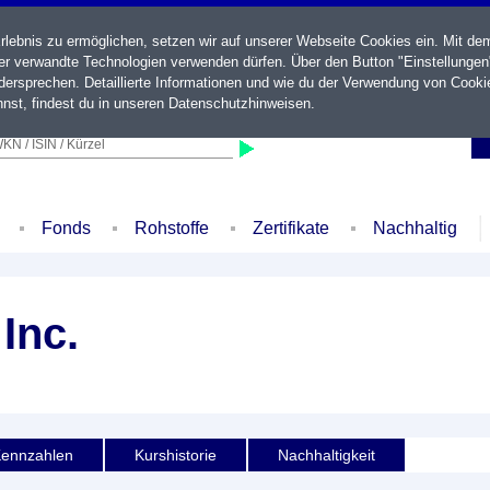
ebnis zu ermöglichen, setzen wir auf unserer Webseite Cookies ein. Mit de
der verwandte Technologien verwenden dürfen. Über den Button "Einstellungen
ersprechen. Detaillierte Informationen und wie du der Verwendung von Cooki
nst, findest du in unseren
Datenschutzhinweisen
.
KN / ISIN / Kürzel
Fonds
Rohstoffe
Zertifikate
Nachhaltig
Inc.
ennzahlen
Kurshistorie
Nachhaltigkeit