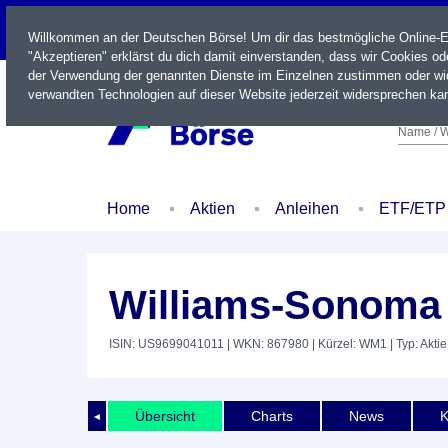
LIVE
Willkommen an der Deutschen Börse! Um dir das bestmögliche Online-Erl
"Akzeptieren" erklärst du dich damit einverstanden, dass wir Cookies o
der Verwendung der genannten Dienste im Einzelnen zustimmen oder wid
verwandten Technologien auf dieser Website jederzeit widersprechen kan
Name / W
Home
Aktien
Anleihen
ETF/ETP
Williams-Sonoma 
ISIN: US9699041011
| WKN: 867980
| Kürzel: WM1
| Typ: Aktie
Übersicht
Charts
News
K
◄