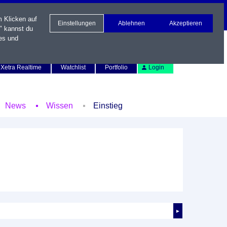
m Klicken auf
Einstellungen
Ablehnen
Akzeptieren
" kannst du
es und
Newsletter
Kontakt
English
Xetra Realtime
Watchlist
Portfolio
Login
News
Wissen
Einstieg
►