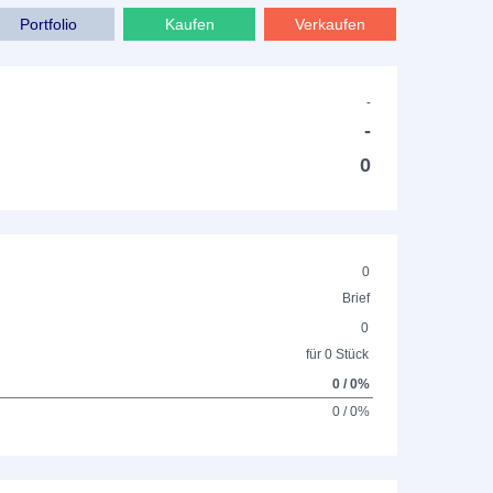
Portfolio
Kaufen
Verkaufen
-
-
0
0
Brief
0
für 0 Stück
0 / 0%
0 / 0%