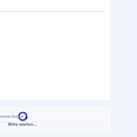
noma Inc.
►
Bitte warten...