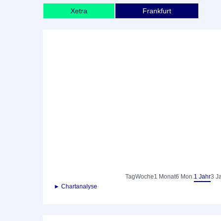
Xetra
Frankfurt
Tag
Woche
1 Monat
6 Mon.
1 Jahr
3 J
► Chartanalyse