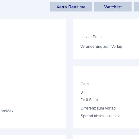
Xetra Realtime
Watchlist
Letzter Preis
Veränderung zum Vortag
Geld
0
für 0 Stück
Differenz zum Vortag
ahre
Max.
Spread absolut / relativ