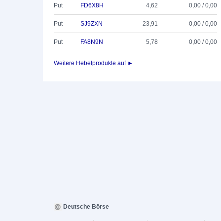
Put
FD6X8H
4,62
0,00 / 0,00
Put
SJ9ZXN
23,91
0,00 / 0,00
Put
FA8N9N
5,78
0,00 / 0,00
Weitere Hebelprodukte auf ►
Deutsche Börse