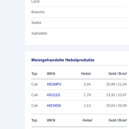
Land
Branche
Sektor
Subsektor
Meistgehandelte Hebelprodukte
Typ
WKN
Hebel
Geld / Brief
Call
HD2MFV
2,04
20,99 / 21,04
Call
HD111D
1,79
23,92 / 23,97
Call
HD34D8
2,13
20,04 / 20,09
Typ
WKN
Hebel
Geld / Brief