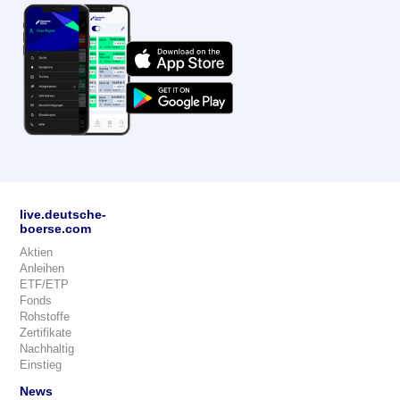
live.deutsche-
boerse.com
Aktien
Anleihen
ETF/ETP
Fonds
Rohstoffe
Zertifikate
Nachhaltig
Einstieg
News