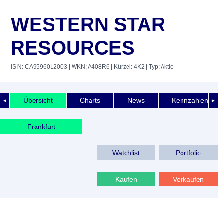
WESTERN STAR
RESOURCES
ISIN: CA95960L2003
| WKN: A408R6
| Kürzel: 4K2
| Typ: Aktie
Übersicht
Charts
News
Kennzahlen
◄
►
Frankfurt
Watchlist
Portfolio
Kaufen
Verkaufen