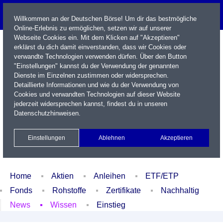
Willkommen an der Deutschen Börse! Um dir das bestmögliche
Online-Erlebnis zu ermöglichen, setzen wir auf unserer
Webseite Cookies ein. Mit dem Klicken auf "Akzeptieren"
erklärst du dich damit einverstanden, dass wir Cookies oder
verwandte Technologien verwenden dürfen. Über den Button
"Einstellungen" kannst du der Verwendung der genannten
Dienste im Einzelnen zustimmen oder widersprechen.
Detaillierte Informationen und wie du der Verwendung von
Cookies und verwandten Technologien auf dieser Website
Name / WKN / ISIN / Kürzel
jederzeit widersprechen kannst, findest du in unseren
Datenschutzhinweisen
.
Newsletter
Kontakt
English
Einstellungen
Ablehnen
Akzeptieren
Xetra Realtime
Watchlist
Portfolio
Login
Home
Aktien
Anleihen
ETF/ETP
Fonds
Rohstoffe
Zertifikate
Nachhaltig
News
Wissen
Einstieg