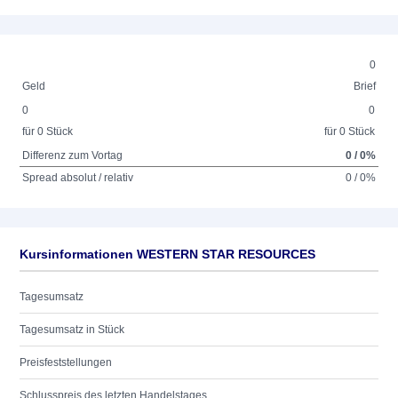
0
Geld
Brief
0
0
für 0 Stück
für 0 Stück
Differenz zum Vortag
0 / 0%
Spread absolut / relativ
0 / 0%
Kursinformationen WESTERN STAR RESOURCES
Tagesumsatz
Tagesumsatz in Stück
Preisfeststellungen
Schlusspreis des letzten Handelstages