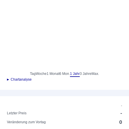
Tag
Woche
1 Monat
6 Mon.
1 Jahr
3 Jahre
Max.
► Chartanalyse
-
-
Letzter Preis
0
Veränderung zum Vortag