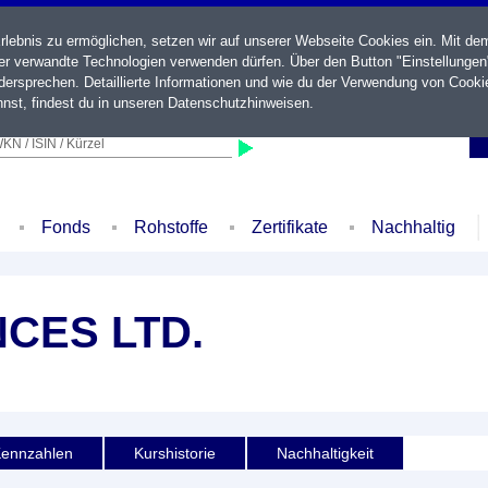
ebnis zu ermöglichen, setzen wir auf unserer Webseite Cookies ein. Mit de
der verwandte Technologien verwenden dürfen. Über den Button "Einstellungen
ersprechen. Detaillierte Informationen und wie du der Verwendung von Cooki
nst, findest du in unseren
Datenschutzhinweisen
.
KN / ISIN / Kürzel
Fonds
Rohstoffe
Zertifikate
Nachhaltig
NCES LTD.
ennzahlen
Kurshistorie
Nachhaltigkeit