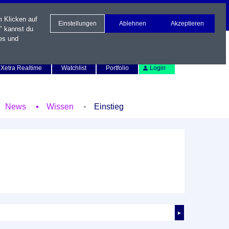
m Klicken auf
Einstellungen
Ablehnen
Akzeptieren
" kannst du
es und
Newsletter
Kontakt
English
Xetra Realtime
Watchlist
Portfolio
Login
News
Wissen
Einstieg
►