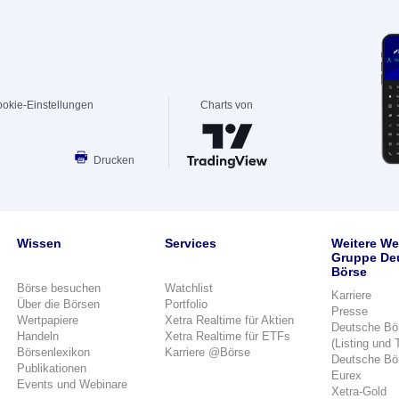
okie-Einstellungen
Charts von
Drucken
Wissen
Services
Weitere We
Gruppe De
Börse
Börse besuchen
Watchlist
Karriere
Über die Börsen
Portfolio
Presse
Wertpapiere
Xetra Realtime für Aktien
Deutsche Bö
Handeln
Xetra Realtime für ETFs
(Listing und 
Börsenlexikon
Karriere @Börse
Deutsche Bö
Publikationen
Eurex
Events und Webinare
Xetra-Gold