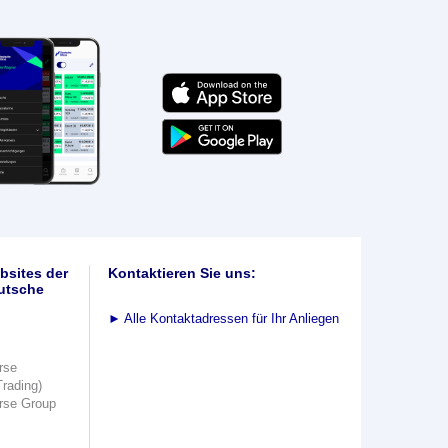
bsites der
Kontaktieren Sie uns:
utsche
►
Alle Kontaktadressen für Ihr Anliegen
rse
Trading)
rse Group