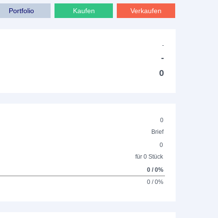
Portfolio
Kaufen
Verkaufen
-
-
0
0
Brief
0
für 0 Stück
0 / 0%
0 / 0%