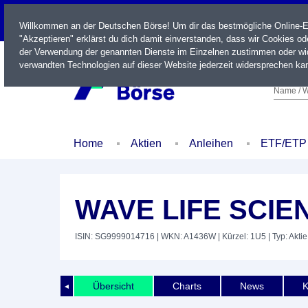
LIVE
Willkommen an der Deutschen Börse! Um dir das bestmögliche Online-Erl
"Akzeptieren" erklärst du dich damit einverstanden, dass wir Cookies o
der Verwendung der genannten Dienste im Einzelnen zustimmen oder wid
verwandten Technologien auf dieser Website jederzeit widersprechen kan
Name / W
Home
Aktien
Anleihen
ETF/ETP
WAVE LIFE SCIE
ISIN: SG9999014716
| WKN: A1436W
| Kürzel: 1U5
| Typ: Aktie
Übersicht
Charts
News
K
◄