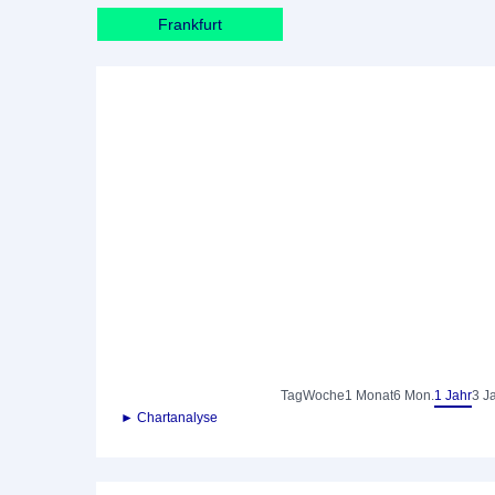
Frankfurt
Tag
Woche
1 Monat
6 Mon.
1 Jahr
3 J
► Chartanalyse