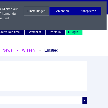
m Klicken auf
Einstellungen
Ablehnen
Akzeptieren
" kannst du
es und
Newsletter
Kontakt
English
Xetra Realtime
Watchlist
Portfolio
Login
News
Wissen
Einstieg
►