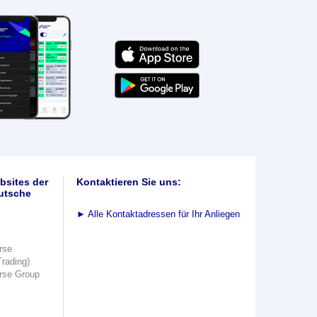
bsites der
Kontaktieren Sie uns:
utsche
►
Alle Kontaktadressen für Ihr Anliegen
rse
Trading)
rse Group