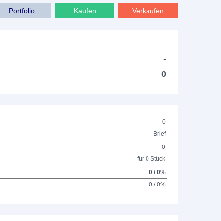
Portfolio
Kaufen
Verkaufen
-
-
0
0
Brief
0
für 0 Stück
0 / 0%
0 / 0%