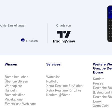
okie-Einstellungen
Charts von
Drucken
Wissen
Services
Weitere We
Gruppe De
Börse
Börse besuchen
Watchlist
Karriere
Über die Börsen
Portfolio
Presse
Wertpapiere
Xetra Realtime für Aktien
Deutsche Bö
Handeln
Xetra Realtime für ETFs
(Listing und 
Börsenlexikon
Karriere @Börse
Deutsche Bö
Publikationen
Eurex
Events und Webinare
Xetra-Gold