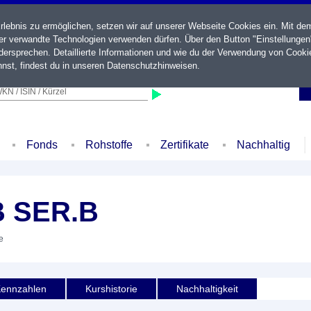
ebnis zu ermöglichen, setzen wir auf unserer Webseite Cookies ein. Mit de
der verwandte Technologien verwenden dürfen. Über den Button "Einstellungen
ersprechen. Detaillierte Informationen und wie du der Verwendung von Cooki
nst, findest du in unseren
Datenschutzhinweisen
.
KN / ISIN / Kürzel
Fonds
Rohstoffe
Zertifikate
Nachhaltig
 SER.B
e
ennzahlen
Kurshistorie
Nachhaltigkeit