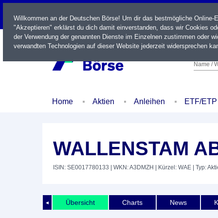
LIVE
Willkommen an der Deutschen Börse! Um dir das bestmögliche Online-Erl
"Akzeptieren" erklärst du dich damit einverstanden, dass wir Cookies o
der Verwendung der genannten Dienste im Einzelnen zustimmen oder wid
verwandten Technologien auf dieser Website jederzeit widersprechen kan
Name / W
Home
Aktien
Anleihen
ETF/ETP
WALLENSTAM AB
ISIN: SE0017780133
| WKN: A3DMZH
| Kürzel: WAE
| Typ: Akti
Übersicht
Charts
News
K
◄