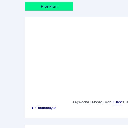
Frankfurt
Tag
Woche
1 Monat
6 Mon.
1 Jahr
3 J
► Chartanalyse