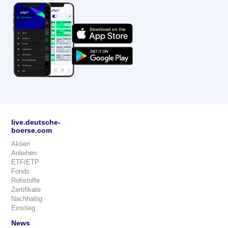
live.deutsche-
boerse.com
Aktien
Anleihen
ETF/ETP
Fonds
Rohstoffe
Zertifikate
Nachhaltig
Einstieg
News