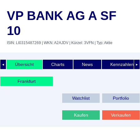
VP BANK AG A SF
10
ISIN: LI0315487269
| WKN: A2AJDV
| Kürzel: 3VFN
| Typ: Aktie
Übersicht
Charts
News
Kennzahlen
◄
►
Frankfurt
Watchlist
Portfolio
Kaufen
Verkaufen