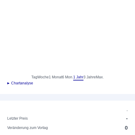
Tag
Woche
1 Monat
6 Mon.
1 Jahr
3 Jahre
Max.
► Chartanalyse
-
-
Letzter Preis
0
Veränderung zum Vortag