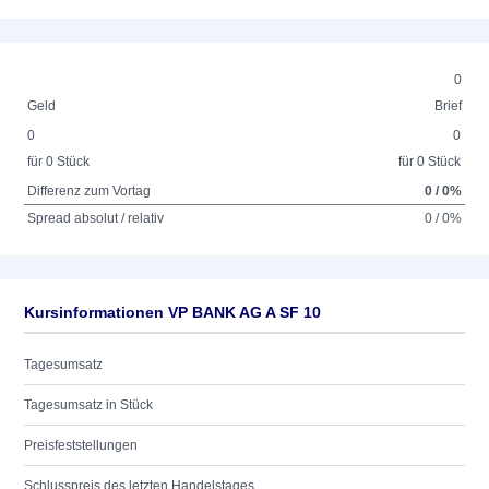
0
Geld
Brief
0
0
für 0 Stück
für 0 Stück
Differenz zum Vortag
0 / 0%
Spread absolut / relativ
0 / 0%
Kursinformationen VP BANK AG A SF 10
Tagesumsatz
Tagesumsatz in Stück
Preisfeststellungen
Schlusspreis des letzten Handelstages