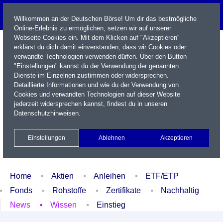
Willkommen an der Deutschen Börse! Um dir das bestmögliche
Online-Erlebnis zu ermöglichen, setzen wir auf unserer
Webseite Cookies ein. Mit dem Klicken auf "Akzeptieren"
erklärst du dich damit einverstanden, dass wir Cookies oder
verwandte Technologien verwenden dürfen. Über den Button
"Einstellungen" kannst du der Verwendung der genannten
Dienste im Einzelnen zustimmen oder widersprechen.
Detaillierte Informationen und wie du der Verwendung von
Cookies und verwandten Technologien auf dieser Website
Name / WKN / ISIN / Kürzel
jederzeit widersprechen kannst, findest du in unseren
Datenschutzhinweisen
.
Newsletter
Kontakt
English
Einstellungen
Ablehnen
Akzeptieren
Xetra Realtime
Watchlist
Portfolio
Login
Home
Aktien
Anleihen
ETF/ETP
Fonds
Rohstoffe
Zertifikate
Nachhaltig
News
Wissen
Einstieg