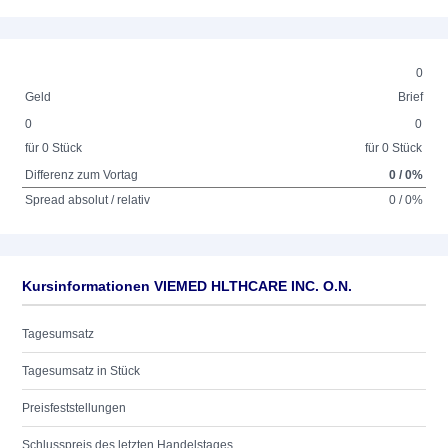
0
Geld
Brief
0
0
für 0 Stück
für 0 Stück
Differenz zum Vortag
0 / 0%
Spread absolut / relativ
0 / 0%
Kursinformationen VIEMED HLTHCARE INC. O.N.
Tagesumsatz
Tagesumsatz in Stück
Preisfeststellungen
Schlusspreis des letzten Handelstages