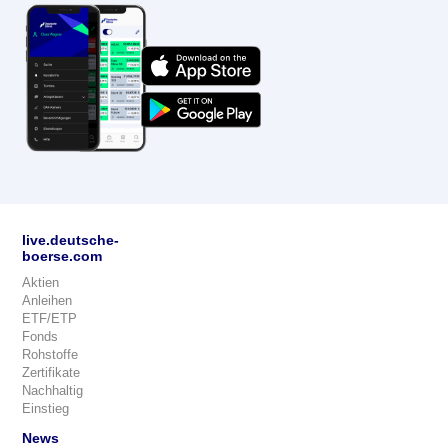
live.deutsche-
boerse.com
Aktien
Anleihen
ETF/ETP
Fonds
Rohstoffe
Zertifikate
Nachhaltig
Einstieg
News