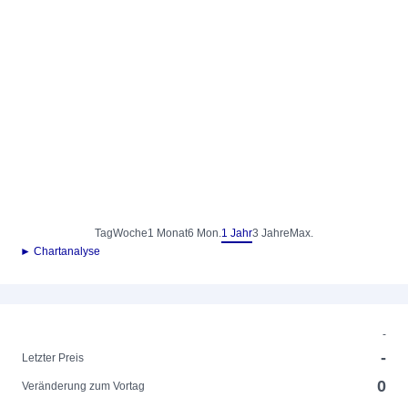
Tag
Woche
1 Monat
6 Mon.
1 Jahr
3 Jahre
Max.
► Chartanalyse
-
-
Letzter Preis
0
Veränderung zum Vortag