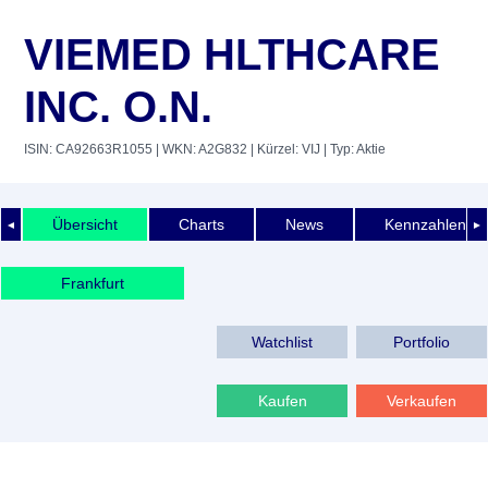
VIEMED HLTHCARE
INC. O.N.
ISIN: CA92663R1055
| WKN: A2G832
| Kürzel: VIJ
| Typ: Aktie
Übersicht
Charts
News
Kennzahlen
◄
►
Frankfurt
Watchlist
Portfolio
Kaufen
Verkaufen