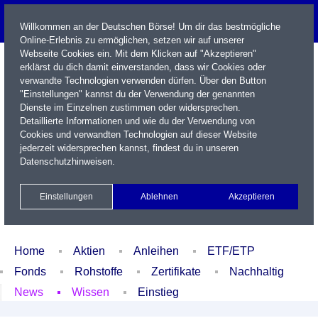
Willkommen an der Deutschen Börse! Um dir das bestmögliche
Online-Erlebnis zu ermöglichen, setzen wir auf unserer
Webseite Cookies ein. Mit dem Klicken auf "Akzeptieren"
erklärst du dich damit einverstanden, dass wir Cookies oder
verwandte Technologien verwenden dürfen. Über den Button
"Einstellungen" kannst du der Verwendung der genannten
Dienste im Einzelnen zustimmen oder widersprechen.
Detaillierte Informationen und wie du der Verwendung von
Cookies und verwandten Technologien auf dieser Website
Name / WKN / ISIN / Kürzel
jederzeit widersprechen kannst, findest du in unseren
Datenschutzhinweisen
.
Newsletter
Kontakt
English
Einstellungen
Ablehnen
Akzeptieren
Xetra Realtime
Watchlist
Portfolio
Login
Home
Aktien
Anleihen
ETF/ETP
Fonds
Rohstoffe
Zertifikate
Nachhaltig
News
Wissen
Einstieg