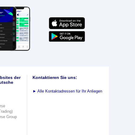
bsites der
Kontaktieren Sie uns:
utsche
►
Alle Kontaktadressen für Ihr Anliegen
rse
Trading)
rse Group