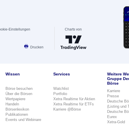
okie-Einstellungen
Charts von
Drucken
Wissen
Services
Weitere We
Gruppe De
Börse
Börse besuchen
Watchlist
Karriere
Über die Börsen
Portfolio
Presse
Wertpapiere
Xetra Realtime für Aktien
Deutsche Bö
Handeln
Xetra Realtime für ETFs
(Listing und 
Börsenlexikon
Karriere @Börse
Deutsche Bö
Publikationen
Eurex
Events und Webinare
Xetra-Gold