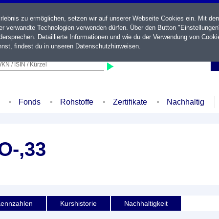
ebnis zu ermöglichen, setzen wir auf unserer Webseite Cookies ein. Mit de
der verwandte Technologien verwenden dürfen. Über den Button "Einstellungen
ersprechen. Detaillierte Informationen und wie du der Verwendung von Cooki
nst, findest du in unseren
Datenschutzhinweisen
.
KN / ISIN / Kürzel
Fonds
Rohstoffe
Zertifikate
Nachhaltig
O-,33
ennzahlen
Kurshistorie
Nachhaltigkeit