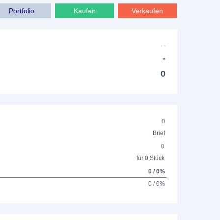
Portfolio
Kaufen
Verkaufen
-
-
0
0
Brief
0
für 0 Stück
0 / 0%
0 / 0%