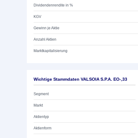
Dividendenrendite in %
KGV
Gewinn je Aktie
Anzahl Aktien
Marktkapitalisierung
Wichtige Stammdaten VALSOIA S.P.A. EO-,33
Segment
Markt
Aktientyp
Aktienform