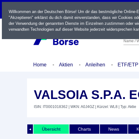
LIVE
Willkommen an der Deutschen Börse! Um dir das bestmögliche Online-Erl
"Akzeptieren" erklärst du dich damit einverstanden, dass wir Cookies o
der Verwendung der genannten Dienste im Einzelnen zustimmen oder wid
verwandten Technologien auf dieser Website jederzeit widersprechen kan
Name / W
Home
Aktien
Anleihen
ETF/ETP
VALSOIA S.P.A. E
ISIN: IT0001018362
| WKN: A0J4GZ
| Kürzel: WL8
| Typ: Aktie
Übersicht
Charts
News
K
◄