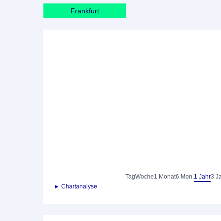
Frankfurt
Tag
Woche
1 Monat
6 Mon.
1 Jahr
3 J
► Chartanalyse