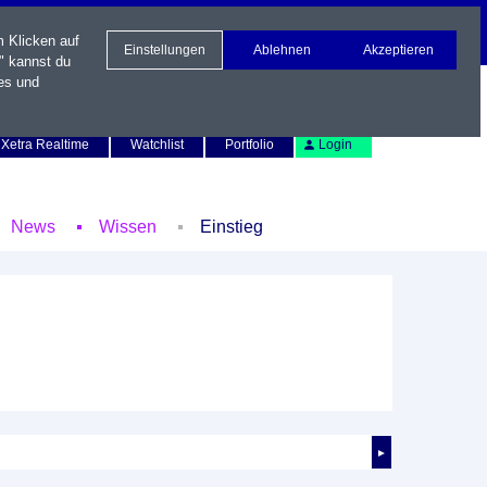
m Klicken auf
Einstellungen
Ablehnen
Akzeptieren
" kannst du
es und
Newsletter
Kontakt
English
Xetra Realtime
Watchlist
Portfolio
Login
News
Wissen
Einstieg
►