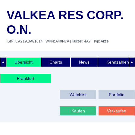
VALKEA RES CORP.
O.N.
ISIN: CA91916W1014
| WKN: A40N7A
| Kürzel: 4A7
| Typ: Aktie
Übersicht
Charts
News
Kennzahlen
◄
►
Frankfurt
Watchlist
Portfolio
Kaufen
Verkaufen