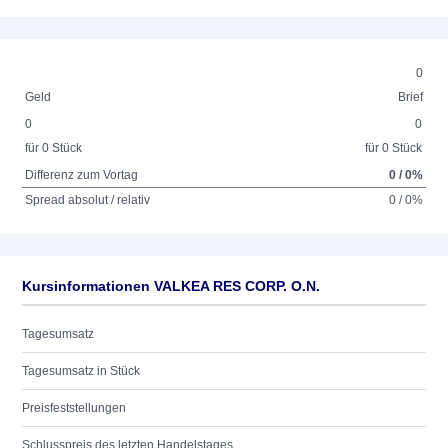
0
Geld
Brief
0
0
für 0 Stück
für 0 Stück
Differenz zum Vortag
0 / 0%
Spread absolut / relativ
0 / 0%
Kursinformationen VALKEA RES CORP. O.N.
Tagesumsatz
Tagesumsatz in Stück
Preisfeststellungen
Schlusspreis des letzten Handelstages