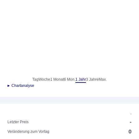
Tag
Woche
1 Monat
6 Mon.
1 Jahr
3 Jahre
Max.
► Chartanalyse
-
-
Letzter Preis
0
Veränderung zum Vortag