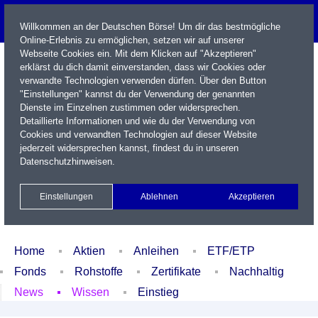
Willkommen an der Deutschen Börse! Um dir das bestmögliche
Online-Erlebnis zu ermöglichen, setzen wir auf unserer
Webseite Cookies ein. Mit dem Klicken auf "Akzeptieren"
erklärst du dich damit einverstanden, dass wir Cookies oder
verwandte Technologien verwenden dürfen. Über den Button
"Einstellungen" kannst du der Verwendung der genannten
Dienste im Einzelnen zustimmen oder widersprechen.
Detaillierte Informationen und wie du der Verwendung von
Cookies und verwandten Technologien auf dieser Website
Name / WKN / ISIN / Kürzel
jederzeit widersprechen kannst, findest du in unseren
Datenschutzhinweisen
.
Newsletter
Kontakt
English
Einstellungen
Ablehnen
Akzeptieren
Xetra Realtime
Watchlist
Portfolio
Login
Home
Aktien
Anleihen
ETF/ETP
Fonds
Rohstoffe
Zertifikate
Nachhaltig
News
Wissen
Einstieg