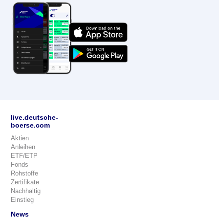
live.deutsche-
boerse.com
Aktien
Anleihen
ETF/ETP
Fonds
Rohstoffe
Zertifikate
Nachhaltig
Einstieg
News