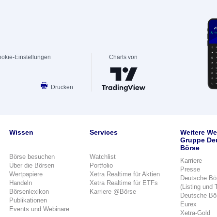
okie-Einstellungen
Charts von
Drucken
Wissen
Services
Weitere We
Gruppe De
Börse
Börse besuchen
Watchlist
Karriere
Über die Börsen
Portfolio
Presse
Wertpapiere
Xetra Realtime für Aktien
Deutsche Bö
Handeln
Xetra Realtime für ETFs
(Listing und 
Börsenlexikon
Karriere @Börse
Deutsche Bö
Publikationen
Eurex
Events und Webinare
Xetra-Gold