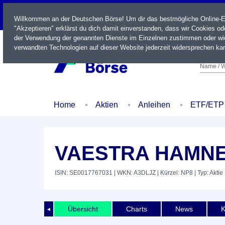
LIVE
Willkommen an der Deutschen Börse! Um dir das bestmögliche Online-Erl
"Akzeptieren" erklärst du dich damit einverstanden, dass wir Cookies o
der Verwendung der genannten Dienste im Einzelnen zustimmen oder wid
verwandten Technologien auf dieser Website jederzeit widersprechen kan
Name / W
Home
Aktien
Anleihen
ETF/ETP
VAESTRA HAMNEN
ISIN: SE0017767031
| WKN: A3DLJZ
| Kürzel: NP8
| Typ: Aktie
Übersicht
Charts
News
K
◄