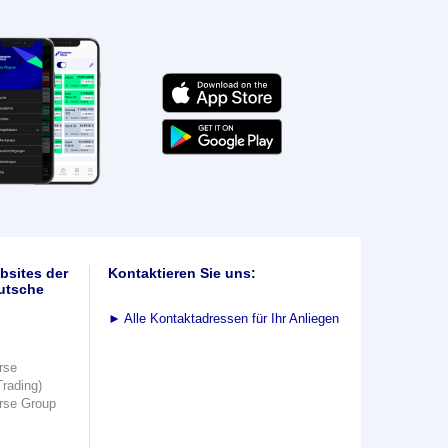
bsites der
Kontaktieren Sie uns:
utsche
►
Alle Kontaktadressen für Ihr Anliegen
rse
Trading)
rse Group