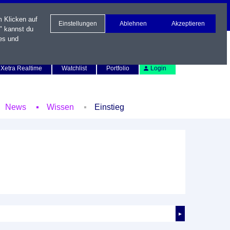
m Klicken auf
Einstellungen
Ablehnen
Akzeptieren
" kannst du
es und
Newsletter
Kontakt
English
Xetra Realtime
Watchlist
Portfolio
Login
News
Wissen
Einstieg
►