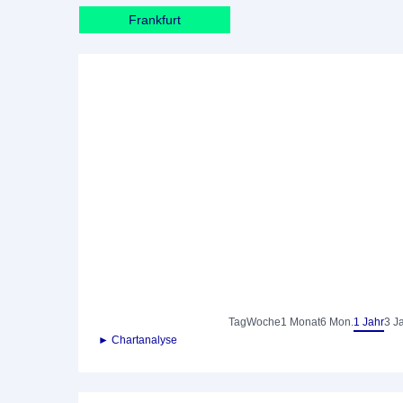
Frankfurt
Tag
Woche
1 Monat
6 Mon.
1 Jahr
3 J
► Chartanalyse