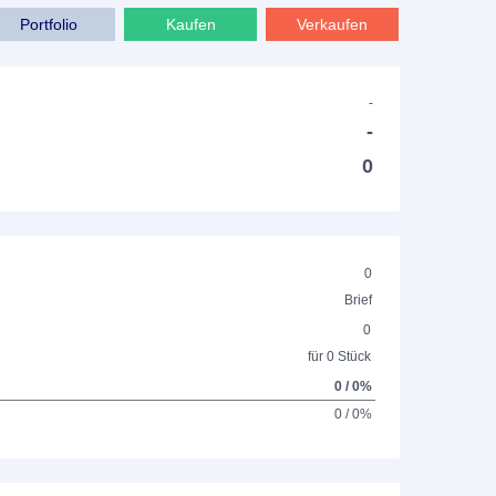
Portfolio
Kaufen
Verkaufen
-
-
0
0
Brief
0
für 0 Stück
0 / 0%
0 / 0%