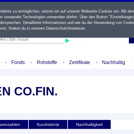
ebnis zu ermöglichen, setzen wir auf unserer Webseite Cookies ein. Mit de
der verwandte Technologien verwenden dürfen. Über den Button "Einstellungen
ersprechen. Detaillierte Informationen und wie du der Verwendung von Cooki
nst, findest du in unseren
Datenschutzhinweisen
.
KN / ISIN / Kürzel
Fonds
Rohstoffe
Zertifikate
Nachhaltig
 CO.FIN.
ennzahlen
Kurshistorie
Nachhaltigkeit