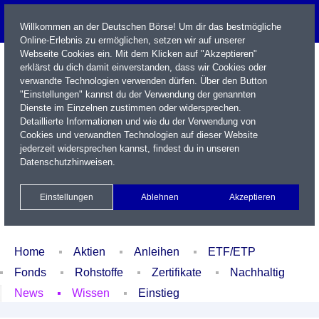
Willkommen an der Deutschen Börse! Um dir das bestmögliche
Online-Erlebnis zu ermöglichen, setzen wir auf unserer
Webseite Cookies ein. Mit dem Klicken auf "Akzeptieren"
erklärst du dich damit einverstanden, dass wir Cookies oder
verwandte Technologien verwenden dürfen. Über den Button
"Einstellungen" kannst du der Verwendung der genannten
Dienste im Einzelnen zustimmen oder widersprechen.
Detaillierte Informationen und wie du der Verwendung von
Cookies und verwandten Technologien auf dieser Website
Name / WKN / ISIN / Kürzel
jederzeit widersprechen kannst, findest du in unseren
Datenschutzhinweisen
.
Newsletter
Kontakt
English
Einstellungen
Ablehnen
Akzeptieren
Xetra Realtime
Watchlist
Portfolio
Login
Home
Aktien
Anleihen
ETF/ETP
Fonds
Rohstoffe
Zertifikate
Nachhaltig
News
Wissen
Einstieg