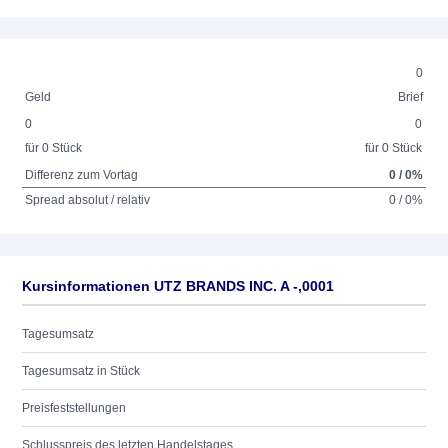
0
Geld
Brief
0
0
für 0 Stück
für 0 Stück
Differenz zum Vortag
0 / 0%
Spread absolut / relativ
0 / 0%
Kursinformationen UTZ BRANDS INC. A -,0001
Tagesumsatz
Tagesumsatz in Stück
Preisfeststellungen
Schlusspreis des letzten Handelstages