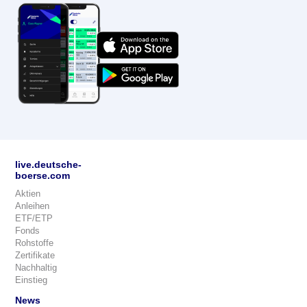
live.deutsche-
boerse.com
Aktien
Anleihen
ETF/ETP
Fonds
Rohstoffe
Zertifikate
Nachhaltig
Einstieg
News