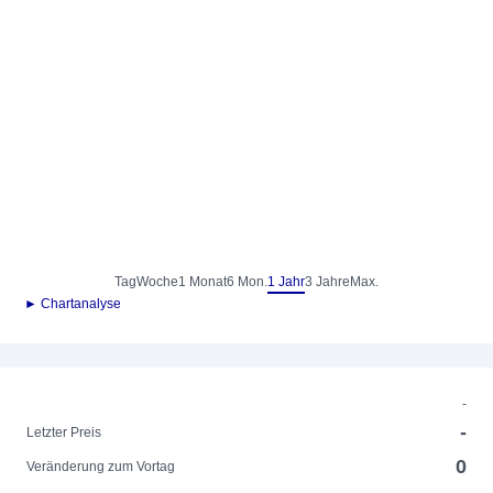
Tag
Woche
1 Monat
6 Mon.
1 Jahr
3 Jahre
Max.
► Chartanalyse
-
-
Letzter Preis
0
Veränderung zum Vortag