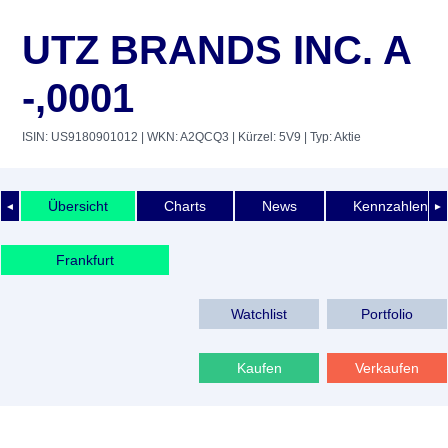
UTZ BRANDS INC. A
-,0001
ISIN: US9180901012
| WKN: A2QCQ3
| Kürzel: 5V9
| Typ: Aktie
Übersicht
Charts
News
Kennzahlen
◄
►
Frankfurt
Watchlist
Portfolio
Kaufen
Verkaufen