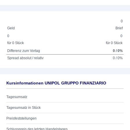
0
Geld
Brief
0
0
für 0 Stück
für 0 Stück
Differenz zum Vortag
0 / 0%
Spread absolut / relativ
0 / 0%
Kursinformationen UNIPOL GRUPPO FINANZIARIO
Tagesumsatz
Tagesumsatz in Stück
Preisfeststellungen
Schlusspreis des letzten Handelstages