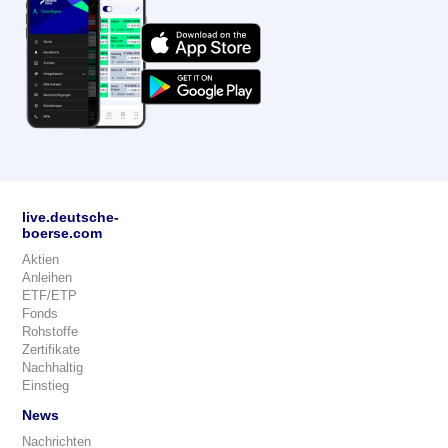
live.deutsche-
boerse.com
Aktien
Anleihen
ETF/ETP
Fonds
Rohstoffe
Zertifikate
Nachhaltig
Einstieg
News
Nachrichten