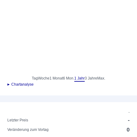
Tag
Woche
1 Monat
6 Mon.
1 Jahr
3 Jahre
Max.
► Chartanalyse
-
-
Letzter Preis
0
Veränderung zum Vortag