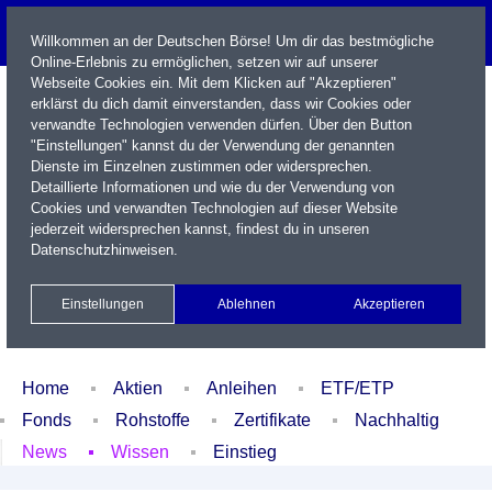
Willkommen an der Deutschen Börse! Um dir das bestmögliche
Online-Erlebnis zu ermöglichen, setzen wir auf unserer
Webseite Cookies ein. Mit dem Klicken auf "Akzeptieren"
erklärst du dich damit einverstanden, dass wir Cookies oder
verwandte Technologien verwenden dürfen. Über den Button
"Einstellungen" kannst du der Verwendung der genannten
Dienste im Einzelnen zustimmen oder widersprechen.
Detaillierte Informationen und wie du der Verwendung von
Cookies und verwandten Technologien auf dieser Website
Name / WKN / ISIN / Kürzel
jederzeit widersprechen kannst, findest du in unseren
Datenschutzhinweisen
.
Newsletter
Kontakt
English
Einstellungen
Ablehnen
Akzeptieren
Xetra Realtime
Watchlist
Portfolio
Login
Home
Aktien
Anleihen
ETF/ETP
Fonds
Rohstoffe
Zertifikate
Nachhaltig
News
Wissen
Einstieg