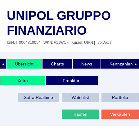
UNIPOL GRUPPO
FINANZIARIO
ISIN: IT0004810054
| WKN: A1JWCF
| Kürzel: UIPN
| Typ: Aktie
Übersicht
Charts
News
Kennzahlen
◄
►
Xetra
Frankfurt
Xetra Realtime
Watchlist
Portfolio
Kaufen
Verkaufen