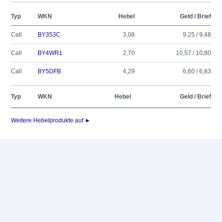
Typ
WKN
Hebel
Geld / Brief
Call
BY353C
3,08
9,25 / 9,48
Call
BY4WR1
2,70
10,57 / 10,80
Call
BY5DFB
4,29
6,60 / 6,83
Typ
WKN
Hebel
Geld / Brief
Weitere Hebelprodukte auf ►