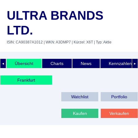
ULTRA BRANDS
LTD.
ISIN: CA90387A1012
| WKN: A3DMP7
| Kürzel: X6T
| Typ: Aktie
Übersicht
Charts
News
Kennzahlen
◄
►
Frankfurt
Watchlist
Portfolio
Kaufen
Verkaufen