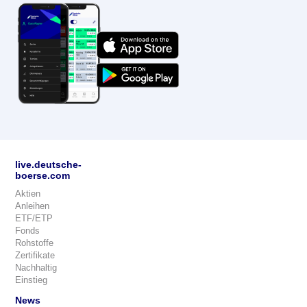
live.deutsche-
boerse.com
Aktien
Anleihen
ETF/ETP
Fonds
Rohstoffe
Zertifikate
Nachhaltig
Einstieg
News