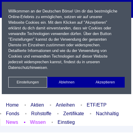
Willkommen an der Deutschen Börse! Um dir das bestmögliche
Online-Erlebnis zu ermöglichen, setzen wir auf unserer
Webseite Cookies ein. Mit dem Klicken auf "Akzeptieren"
erklärst du dich damit einverstanden, dass wir Cookies oder
verwandte Technologien verwenden dürfen. Über den Button
"Einstellungen" kannst du der Verwendung der genannten
Dienste im Einzelnen zustimmen oder widersprechen.
Detaillierte Informationen und wie du der Verwendung von
Cookies und verwandten Technologien auf dieser Website
Name / WKN / ISIN / Kürzel
jederzeit widersprechen kannst, findest du in unseren
Datenschutzhinweisen
.
Newsletter
Kontakt
English
Einstellungen
Ablehnen
Akzeptieren
Xetra Realtime
Watchlist
Portfolio
Login
Home
Aktien
Anleihen
ETF/ETP
Fonds
Rohstoffe
Zertifikate
Nachhaltig
News
Wissen
Einstieg