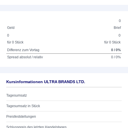
0
Geld
Brief
0
0
für 0 Stück
für 0 Stück
Differenz zum Vortag
0 / 0%
Spread absolut / relativ
0 / 0%
Kursinformationen ULTRA BRANDS LTD.
Tagesumsatz
Tagesumsatz in Stück
Preisfeststellungen
Schlusspreis des letzten Handelstages