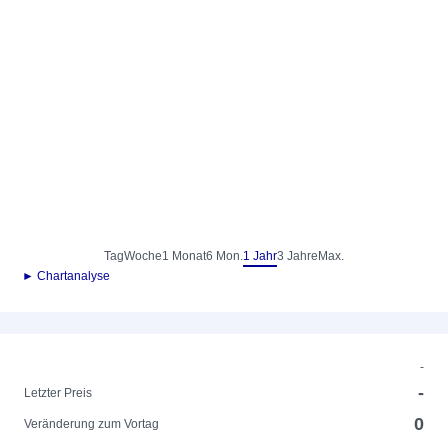
Tag
Woche
1 Monat
6 Mon.
1 Jahr
3 Jahre
Max.
► Chartanalyse
-
-
Letzter Preis
0
Veränderung zum Vortag