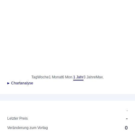
Tag
Woche
1 Monat
6 Mon.
1 Jahr
3 Jahre
Max.
► Chartanalyse
-
-
Letzter Preis
0
Veränderung zum Vortag