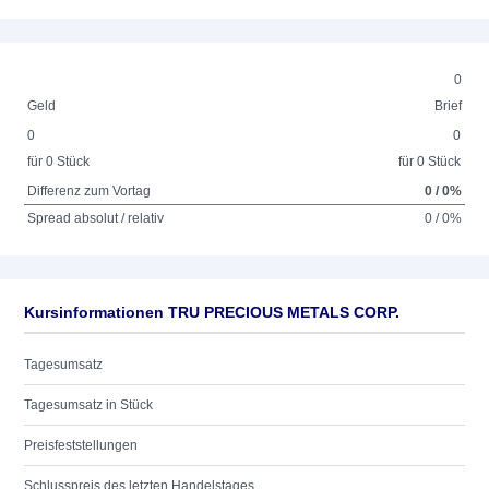
0
Geld
Brief
0
0
für 0 Stück
für 0 Stück
Differenz zum Vortag
0 / 0%
Spread absolut / relativ
0 / 0%
Kursinformationen TRU PRECIOUS METALS CORP.
Tagesumsatz
Tagesumsatz in Stück
Preisfeststellungen
Schlusspreis des letzten Handelstages