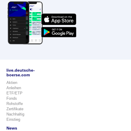
live.deutsche-
boerse.com
Aktien
Anleihen
ETF/ETP
Fonds
Rohstoffe
Zertifikate
Nachhaltig
Einstieg
News