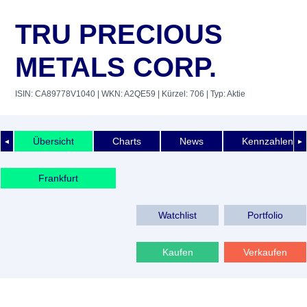
TRU PRECIOUS
METALS CORP.
ISIN: CA89778V1040
| WKN: A2QE59
| Kürzel: 706
| Typ: Aktie
Übersicht
Charts
News
Kennzahlen
◄
►
Frankfurt
Watchlist
Portfolio
Kaufen
Verkaufen