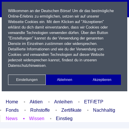
Willkommen an der Deutschen Börse! Um dir das bestmögliche
Online-Erlebnis zu ermöglichen, setzen wir auf unserer
Webseite Cookies ein. Mit dem Klicken auf "Akzeptieren"
erklärst du dich damit einverstanden, dass wir Cookies oder
verwandte Technologien verwenden dürfen. Über den Button
"Einstellungen" kannst du der Verwendung der genannten
Dienste im Einzelnen zustimmen oder widersprechen.
Detaillierte Informationen und wie du der Verwendung von
Cookies und verwandten Technologien auf dieser Website
Name / WKN / ISIN / Kürzel
jederzeit widersprechen kannst, findest du in unseren
Datenschutzhinweisen
.
Newsletter
Kontakt
English
Einstellungen
Ablehnen
Akzeptieren
Xetra Realtime
Watchlist
Portfolio
Login
Home
Aktien
Anleihen
ETF/ETP
Fonds
Rohstoffe
Zertifikate
Nachhaltig
News
Wissen
Einstieg