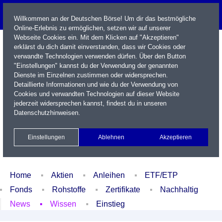
Willkommen an der Deutschen Börse! Um dir das bestmögliche
Online-Erlebnis zu ermöglichen, setzen wir auf unserer
Webseite Cookies ein. Mit dem Klicken auf "Akzeptieren"
erklärst du dich damit einverstanden, dass wir Cookies oder
verwandte Technologien verwenden dürfen. Über den Button
"Einstellungen" kannst du der Verwendung der genannten
Dienste im Einzelnen zustimmen oder widersprechen.
Detaillierte Informationen und wie du der Verwendung von
Cookies und verwandten Technologien auf dieser Website
Name / WKN / ISIN / Kürzel
jederzeit widersprechen kannst, findest du in unseren
Datenschutzhinweisen
.
Newsletter
Kontakt
English
Einstellungen
Ablehnen
Akzeptieren
Xetra Realtime
Watchlist
Portfolio
Login
Home
Aktien
Anleihen
ETF/ETP
Fonds
Rohstoffe
Zertifikate
Nachhaltig
News
Wissen
Einstieg