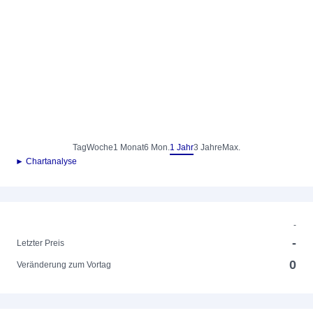
Tag
Woche
1 Monat
6 Mon.
1 Jahr
3 Jahre
Max.
► Chartanalyse
-
-
Letzter Preis
0
Veränderung zum Vortag