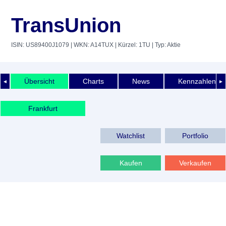
TransUnion
ISIN: US89400J1079
| WKN: A14TUX
| Kürzel: 1TU
| Typ: Aktie
Übersicht
Charts
News
Kennzahlen
◄
►
Frankfurt
Watchlist
Portfolio
Kaufen
Verkaufen