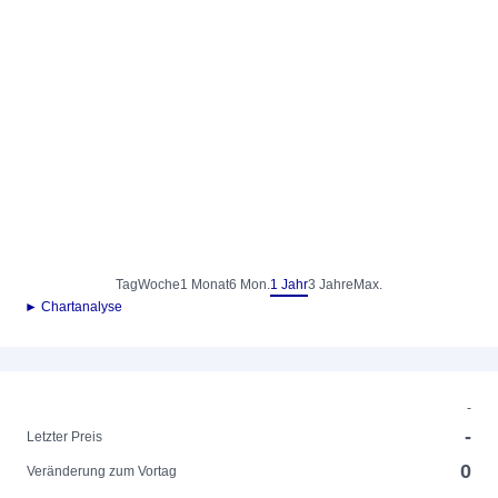
Tag
Woche
1 Monat
6 Mon.
1 Jahr
3 Jahre
Max.
► Chartanalyse
-
-
Letzter Preis
0
Veränderung zum Vortag