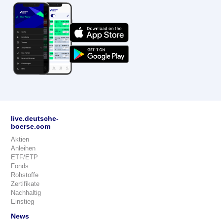
live.deutsche-
boerse.com
Aktien
Anleihen
ETF/ETP
Fonds
Rohstoffe
Zertifikate
Nachhaltig
Einstieg
News