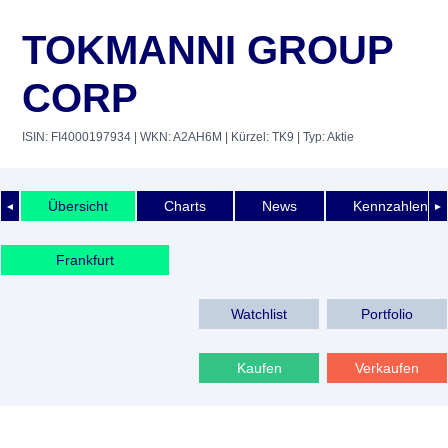
TOKMANNI GROUP
CORP
ISIN: FI4000197934
| WKN: A2AH6M
| Kürzel: TK9
| Typ: Aktie
Übersicht
Charts
News
Kennzahlen
◄
►
Frankfurt
Watchlist
Portfolio
Kaufen
Verkaufen