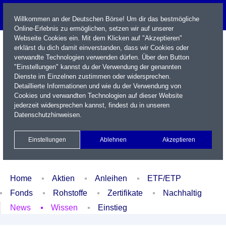
Willkommen an der Deutschen Börse! Um dir das bestmögliche
Online-Erlebnis zu ermöglichen, setzen wir auf unserer
Webseite Cookies ein. Mit dem Klicken auf "Akzeptieren"
erklärst du dich damit einverstanden, dass wir Cookies oder
verwandte Technologien verwenden dürfen. Über den Button
"Einstellungen" kannst du der Verwendung der genannten
Dienste im Einzelnen zustimmen oder widersprechen.
Detaillierte Informationen und wie du der Verwendung von
Cookies und verwandten Technologien auf dieser Website
Name / WKN / ISIN / Kürzel
jederzeit widersprechen kannst, findest du in unseren
Datenschutzhinweisen
.
Newsletter
Kontakt
English
Einstellungen
Ablehnen
Akzeptieren
Xetra Realtime
Watchlist
Portfolio
Login
Home
Aktien
Anleihen
ETF/ETP
Fonds
Rohstoffe
Zertifikate
Nachhaltig
News
Wissen
Einstieg