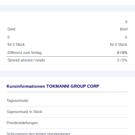
0
Geld
Brief
0
0
für 0 Stück
für 0 Stück
Differenz zum Vortag
0 / 0%
Spread absolut / relativ
0 / 0%
Kursinformationen TOKMANNI GROUP CORP
Tagesumsatz
Tagesumsatz in Stück
Preisfeststellungen
Schlusspreis des letzten Handelstages