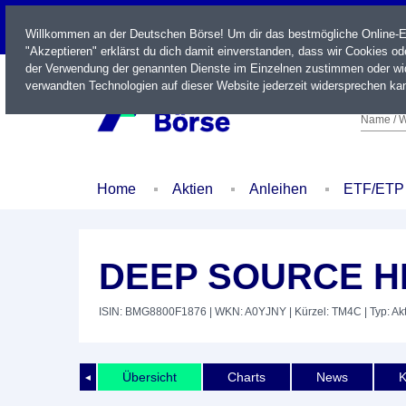
LIVE
Willkommen an der Deutschen Börse! Um dir das bestmögliche Online-Erl
"Akzeptieren" erklärst du dich damit einverstanden, dass wir Cookies o
der Verwendung der genannten Dienste im Einzelnen zustimmen oder wid
verwandten Technologien auf dieser Website jederzeit widersprechen kan
Name / W
Home
Aktien
Anleihen
ETF/ETP
DEEP SOURCE HL
ISIN: BMG8800F1876
| WKN: A0YJNY
| Kürzel: TM4C
| Typ: Ak
Übersicht
Charts
News
K
◄