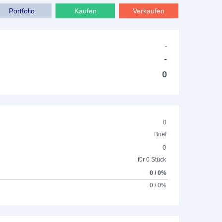
Portfolio
Kaufen
Verkaufen
-
-
0
0
Brief
0
für 0 Stück
0 / 0%
0 / 0%