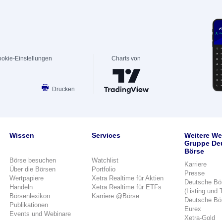
okie-Einstellungen
Charts von
Drucken
Wissen
Services
Weitere We
Gruppe De
Börse
Börse besuchen
Watchlist
Karriere
Über die Börsen
Portfolio
Presse
Wertpapiere
Xetra Realtime für Aktien
Deutsche Bö
Handeln
Xetra Realtime für ETFs
(Listing und 
Börsenlexikon
Karriere @Börse
Deutsche Bö
Publikationen
Eurex
Events und Webinare
Xetra-Gold