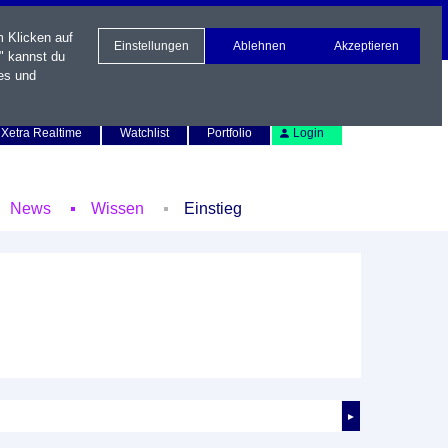
m Klicken auf
Einstellungen
Ablehnen
Akzeptieren
" kannst du
es und
Newsletter
Kontakt
English
Xetra Realtime
Watchlist
Portfolio
Login
News
Wissen
Einstieg
►