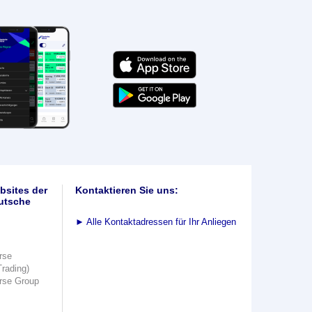
bsites der
Kontaktieren Sie uns:
utsche
►
Alle Kontaktadressen für Ihr Anliegen
rse
Trading)
rse Group