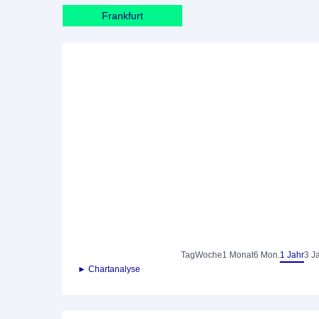
Frankfurt
Tag
Woche
1 Monat
6 Mon.
1 Jahr
3 J
► Chartanalyse