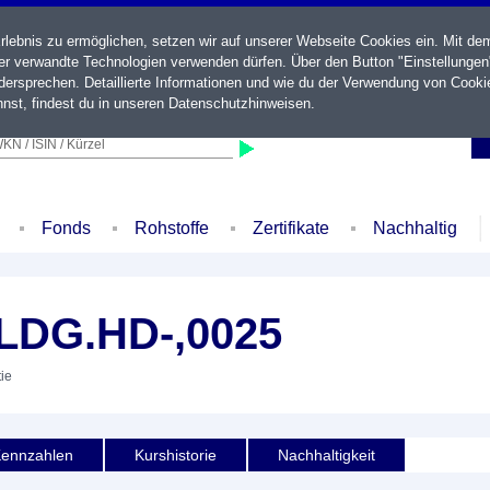
ebnis zu ermöglichen, setzen wir auf unserer Webseite Cookies ein. Mit de
der verwandte Technologien verwenden dürfen. Über den Button "Einstellungen
ersprechen. Detaillierte Informationen und wie du der Verwendung von Cooki
nst, findest du in unseren
Datenschutzhinweisen
.
KN / ISIN / Kürzel
Fonds
Rohstoffe
Zertifikate
Nachhaltig
DG.HD-,0025
tie
ennzahlen
Kurshistorie
Nachhaltigkeit