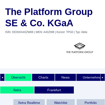
The Platform Group
SE & Co. KGaA
ISIN: DE000A40ZW88
| WKN: A40ZW8
| Kürzel: TPG0
| Typ: Aktie
Übersicht
Charts
News
Unternehmens
◄
►
Xetra
Frankfurt
Xetra Realtime
Watchlist
Portfolio