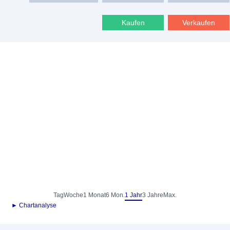
Kaufen
Verkaufen
Tag
Woche
1 Monat
6 Mon.
1 Jahr
3 Jahre
Max.
► Chartanalyse