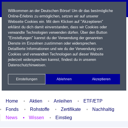
Willkommen an der Deutschen Börse! Um dir das bestmögliche
Online-Erlebnis zu ermöglichen, setzen wir auf unserer
Webseite Cookies ein. Mit dem Klicken auf "Akzeptieren"
erklärst du dich damit einverstanden, dass wir Cookies oder
verwandte Technologien verwenden dürfen. Über den Button
"Einstellungen" kannst du der Verwendung der genannten
Dienste im Einzelnen zustimmen oder widersprechen.
Detaillierte Informationen und wie du der Verwendung von
Cookies und verwandten Technologien auf dieser Website
Name / WKN / ISIN / Kürzel
jederzeit widersprechen kannst, findest du in unseren
Datenschutzhinweisen
.
Newsletter
Kontakt
English
Einstellungen
Ablehnen
Akzeptieren
Xetra Realtime
Watchlist
Portfolio
Login
Home
Aktien
Anleihen
ETF/ETP
Fonds
Rohstoffe
Zertifikate
Nachhaltig
News
Wissen
Einstieg